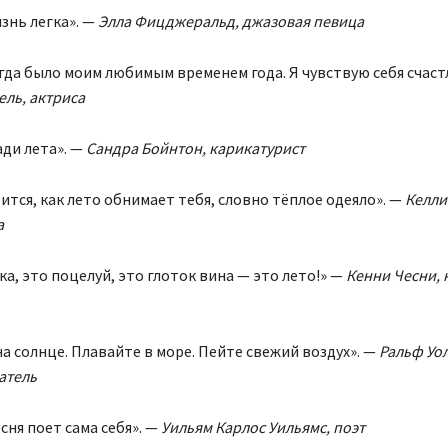
изнь легка». —
Элла Фицджеральд, джазовая певица
егда было моим любимым временем года. Я чувствую себя счаст
ль, актриса
ади лета». —
Сандра Бойнтон, карикатурист
вится, как лето обнимает тебя, словно тёплое одеяло». —
Келли
а
бка, это поцелуй, это глоток вина — это лето!» —
Кенни Чесни, 
на солнце. Плавайте в море. Пейте свежий воздух». —
Ральф Уо
атель
сня поет сама себя». —
Уильям Карлос Уильямс, поэт