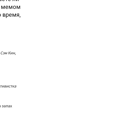
м мемом
 время,
—
Сэм Кин,
ктивистка
 запах