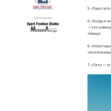
5. «Простите 
- Advertisement -
6. «Когда я 
— это соверш
певица
6. «Некоторы
писательниц
7. «Лето — э