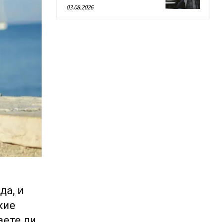
03.08.2026
да, и
кие
аете ли