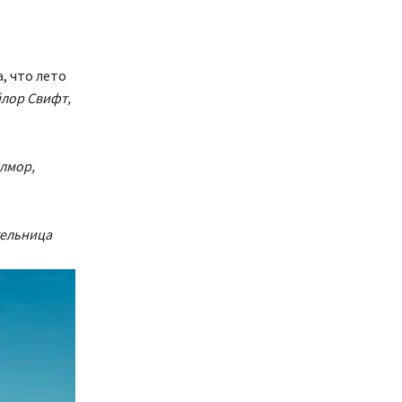
а, что лето
лор Свифт,
лмор,
тельница