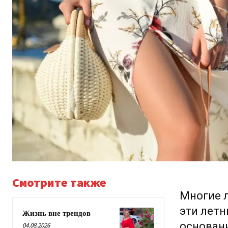
Смотрите также
Многие л
эти летн
Жизнь вне трендов
основани
04.08.2026