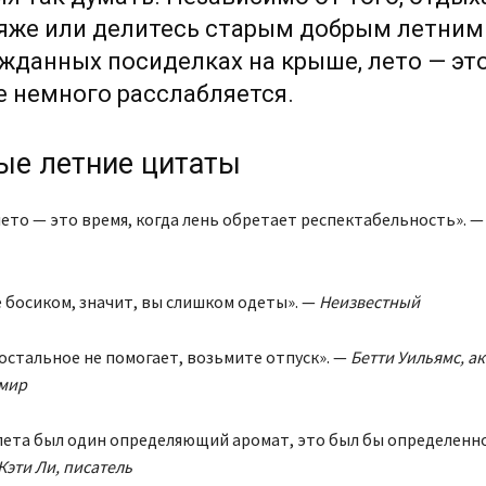
ляже или делитесь старым добрым летни
жданных посиделках на крыше, лето — это
е немного расслабляется.
е летние цитаты
 лето — это время, когда лень обретает респектабельность». 
не босиком, значит, вы слишком одеты». —
Неизвестный
е остальное не помогает, возьмите отпуск». —
Бетти Уильямс, а
 мир
у лета был один определяющий аромат, это был бы определенно
Кэти Ли, писатель