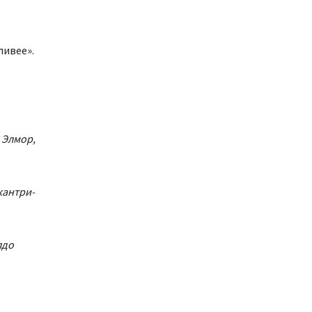
ливее».
 Элмор,
кантри-
лдо