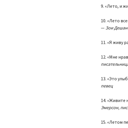
9. «Лето, и ж
10. «Лето вс
—
Зои Дешане
11. «Я живу р
12. «Мне нра
писательниц
13. «Это улы
певец
14. «Живите 
Эмерсон, пис
15. «Летом пе