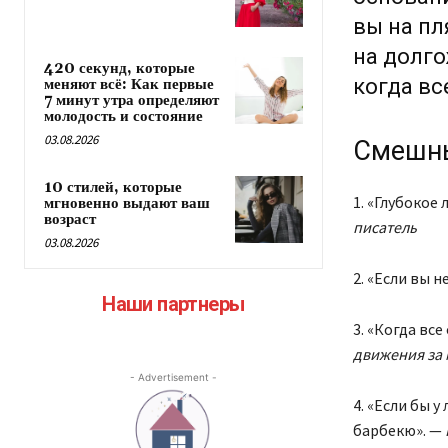
вы на п
на долго
420 секунд, которые
когда вс
меняют всё: Как первые
7 минут утра определяют
молодость и состояние
03.08.2026
Смешны
10 стилей, которые
1. «Глубокое
мгновенно выдают ваш
возраст
писатель
03.08.2026
2. «Если вы 
Наши партнеры
3. «Когда вс
движения за
- Advertisement -
4. «Если бы 
барбекю». —