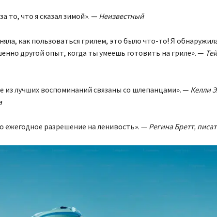
за то, что я сказал зимой». —
Неизвестный
поняла, как пользоваться грилем, это было что-то! Я обнаружил
енно другой опыт, когда ты умеешь готовить на гриле». —
Тей
е из лучших воспоминаний связаны со шлепанцами». —
Келли Э
а
то ежегодное разрешение на ленивость». —
Регина Бретт, писа