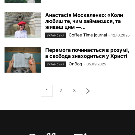
Анастасiя Москаленко: «Коли
любиш те, чим займаєшся, та
живеш цим —...
Coffee Time journal
-
12.10.2025
УКРАЇНСЬКА
Перемога починається в розумі,
а свобода знаходиться у Христі
OnBog
-
05.09.2025
УКРАЇНСЬКА
1
2
3