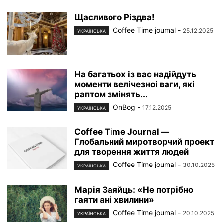
Щасливого Різдва!
Coffee Time journal
-
25.12.2025
УКРАЇНСЬКА
На багатьох із вас надійдуть
моменти велічезноі ваги, які
раптом змінять...
OnBog
-
17.12.2025
УКРАЇНСЬКА
Coffee Time Journal —
Глобальний миротворчий проект
для творення життя людей
Coffee Time journal
-
30.10.2025
УКРАЇНСЬКА
Марiя Заяйць: «Не потрібно
гаяти ані хвилини»
Coffee Time journal
-
20.10.2025
УКРАЇНСЬКА