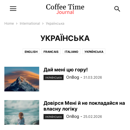
Home
International
Українська
УКРАЇНСЬКА
ENGLISH
FRANCAIS
ITALIANO
УКРАЇНСЬКА
Дай мені цю гору!
OnBog
-
31.03.2026
УКРАЇНСЬКА
Довірся Мені й не покладайся на
власну логіку
OnBog
-
25.02.2026
УКРАЇНСЬКА