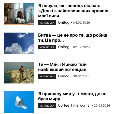
Я почула, як господь сказав:
«Деякі з найвеличніших проявів
моєї сили...
OnBog
-
04.02.2026
УКРАЇНСЬКА
Битва — це не про те, що робиш
ти. Це про...
OnBog
-
02.02.2026
УКРАЇНСЬКА
Ти — Мій, і Я знаю твій
найбільший потенціал
OnBog
-
30.01.2026
УКРАЇНСЬКА
Я приношу мир у ті місця, де не
було миру
Coffee Time journal
-
20.01.2026
УКРАЇНСЬКА