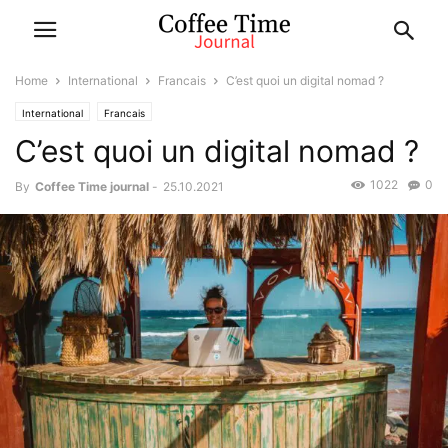
Home
International
Francais
C’est quoi un digital nomad ?
International
Francais
C’est quoi un digital nomad ?
1022
0
By
Coffee Time journal
-
25.10.2021