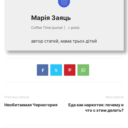
Марiя Заяць
Coffee Time journal
|
+ posts
автор статей, мама трьох дiтей
Previous article
Next article
Необитаемая Черногория
Еда как наркотик: почему и
что с этим делать?