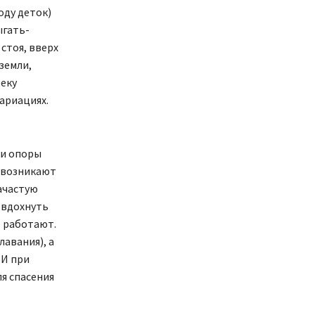
оду деток)
ыгать-
стоя, вверх
земли,
еку
ариациях.
ки опоры
и возникают
зачастую
И вдохнуть
е работают.
авания), а
 И при
я спасения