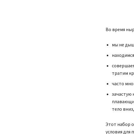
Во время ныр
мы не дыш
находимся
совершаем
тратим кр
часто мно
зачастую 
плавающим
тело вниз
Этот набор о
условия для 