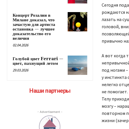
Сегодня пода
рождаются на
Концерт Розалии в
лазать на су
Милане доказал, что
зачастую для артиста
головой, вни
остановка — лучшее
позволяющей
доказательство его
величия
привычно нах
02.04.2026
А вот когда 
Голубой цвет Ferrari —
непривычной
цвет, пахнущий летом
под ногами –
29.03.2026
у инстинкта 
нелегко отце
Наши партнеры
не помогает.
Телу приходи
мозгу – нара
- Advertisement -
повторном п
жизни (зачер