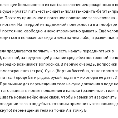
вляющее большинство из нас (за исключением рождённых в в
 суше и учатся пить-есть-сидеть-ползать-ходить-бегать-пр
ше. Поэтому привычное и понятное положение тела человека – 
з ногами. На твердой неподвижной поверхности в атмосфере 
 постоянно, свободно и неконтролируемо дышать. Ещё челов
одиться в положениях сидя и лёжа на чем-либо, в различных в
телу предлагается поплыть – то есть начать передвигаться в
, плотной, затрудняющей дыхание среде без постоянной точ
 нередко возникают вопросики. В первую очередь, вопросик
самосохранения (страх). Суша (бортик бассейна, от которого 
питься) вроде бы и рядом, рукой подать – но опоры не даёт. 
 Привычные для перемещения тела на суше движения в воде н
тся осваивать новые положения и навыки (различные стили пл
щивать новые нейронные связи, чтобы навыки эти закрепить.
опадании тела в воду быть готовым применить эти навыки дл
кнуто) перемещения тела из точки А в точку Б.