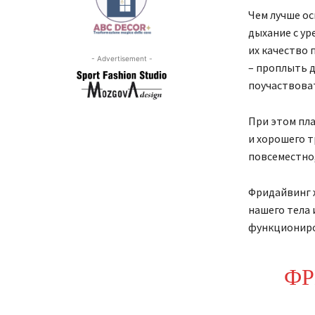
Чем лучше ос
дыхание с ур
их качество 
- Advertisement -
– проплыть 
поучаствоват
При этом пла
и хорошего 
повсеместно,
Фридайвинг ж
нашего тела 
функциониро
ФР