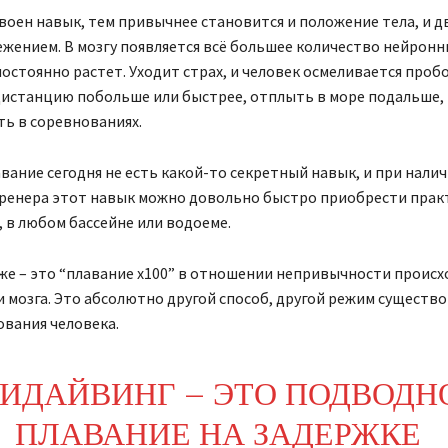
воен навык, тем привычнее становится и положение тела, и д
ежением. В мозгу появляется всё большее количество нейронны
постоянно растет. Уходит страх, и человек осмеливается проб
дистанцию побольше или быстрее, отплыть в море подальше,
ь в соревнованиях.
вание сегодня не есть какой-то секретный навык, и при нали
тренера этот навык можно довольно быстро приобрести прак
 в любом бассейне или водоеме.
е – это “плавание х100” в отношении непривычности происх
и мозга. Это абсолютно другой способ, другой режим существо
вания человека.
ИДАЙВИНГ – ЭТО ПОДВОДН
ПЛАВАНИЕ НА ЗАДЕРЖКЕ