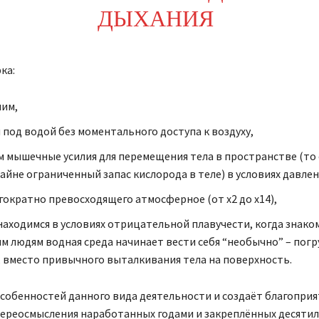
ДЫХАНИЯ
ка:
им,
 под водой без моментального доступа к воздуху,
 мышечные усилия для перемещения тела в пространстве (то 
айне ограниченный запас кислорода в теле) в условиях давлен
гократно превосходящего атмосферное (от х2 до х14),
находимся в условиях отрицательной плавучести, когда знако
 людям водная среда начинает вести себя “необычно” – пог
, вместо привычного выталкивания тела на поверхность.
собенностей данного вида деятельности и создаёт благопри
переосмысления наработанных годами и закреплённых десяти