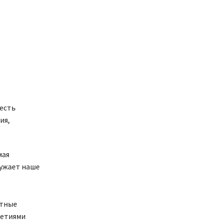
есть
ия,
мая
ружает наше
ятные
летиями