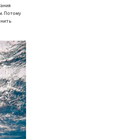
гания
м. Потому
енить