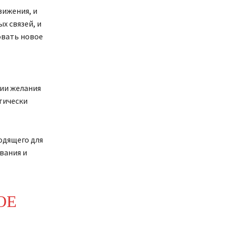
вижения, и
х связей, и
овать новое
чии желания
тически
одящего для
вания и
ОЕ