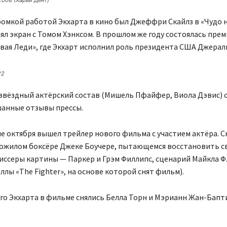
омкой работой Экхарта в кино был Джеффри Скайлз в «Чудо н
лял экран с Томом Хэнксом. В прошлом же году состоялась пре
вая Леди», где Экхарт исполнил роль президента США Джерал
22
звёздный актёрский состав (Мишель Пфайфер, Виола Дэвис) 
шанные отзывы прессы.
ле октября вышел трейлер нового фильма с участием актёра. 
пожилом боксёре Джеке Боучере, пытающемся восстановить 
иссеры картины — Паркер и Грэм Филлипс, сценарий Майкла Ф
ллы «The Fighter», на основе которой снят фильм).
о Экхарта в фильме снялись Белла Торн и Мэрианн Жан-Бапт