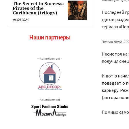
The Secret to Success:
Pirates of the
Последней гр
Caribbean (trilogy)
где он разде
04.08.2026
сериала «Пер
Наши партнеры
Первая Леди, 20
Несмотря на 
- Advertisement -
получил сме
И вот в нача
поведает о 
карьеру. Реж
(автора нове
- Advertisement -
Помимо самог