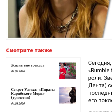
Смотрите также
Сегодня,
Жизнь вне трендов
«Rumble 
04.08.2026
роли. Зв
Дента) с
Секрет Успеха: «Пираты
последни
Карибского Моря»
(трилогия)
его покл
04.08.2026
Темный рыцарь, 