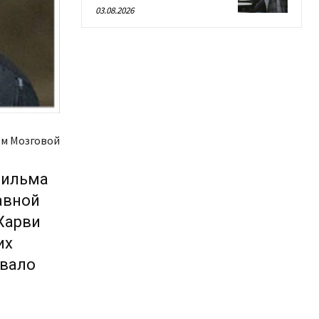
03.08.2026
м Мозговой
фильма
лавной
Харви
их
ывало