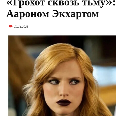
«Грохот сквозь тьму»:
Аароном Экхартом
10.11.2023