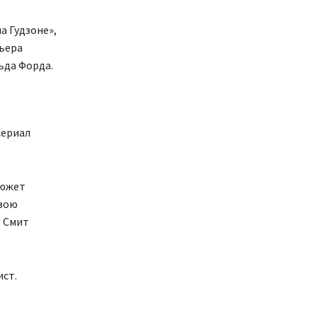
а Гудзоне»,
мьера
ьда Форда.
сериал
Сюжет
свою
. Смит
ист.