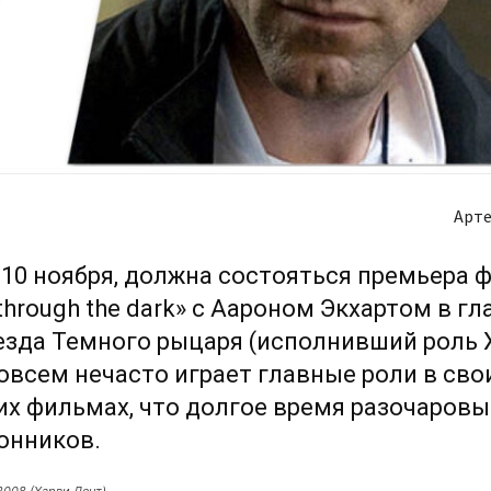
Арте
 10 ноября, должна состояться премьера 
through the dark» с Аароном Экхартом в г
езда Темного рыцаря (исполнивший роль 
овсем нечасто играет главные роли в сво
х фильмах, что долгое время разочаров
онников.
2008 (Харви Дент)