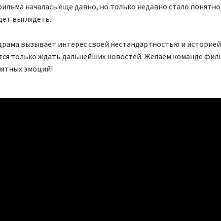
ильма началась еще давно, но только недавно стало понятно,
дет выглядеть.
драма вызывает интерес своей нестандартностью и историей
ся только ждать дальнейших новостей. Желаем команде филь
иятных эмоций!