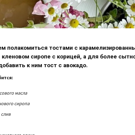
ем полакомиться тостами с карамелизированн
 кленовом сиропе с корицей, а для более сытн
добавить к ним тост с авокадо.
ится:
осового масла
енового сиропа
 слив
ускатного ореха