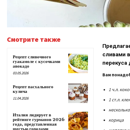
Смотрите также
Предлага
сливами в
Рецепт сливочного
гуакамоле с кусочками
перекуса 
авокадо
03.05.2026
Вам понадоб
Рецепт пасхального
1 ч.л. кок
кулича
11.04.2026
1 ст.л. кл
несколько
Италия лидирует в
корица
рейтинге гурманов 2026
года, представленная
шестью городами
щепотка м