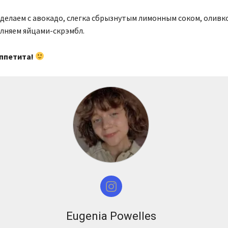
делаем с авокадо, слегка сбрызнутым лимонным соком, олив
олняем яйцами-скрэмбл.
ппетита!
Eugenia Powelles