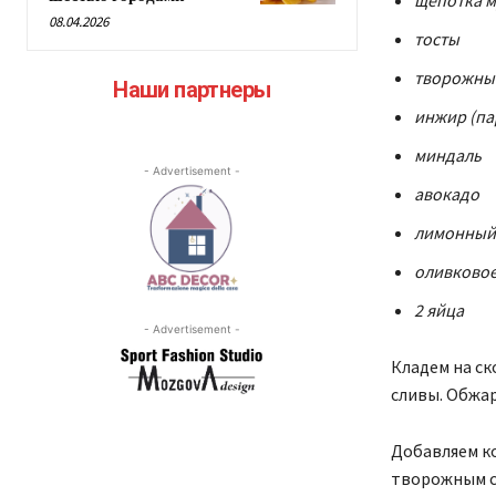
08.04.2026
тосты
творожны
Наши партнеры
инжир (па
миндаль
- Advertisement -
авокадо
лимонный
оливковое
2 яйца
- Advertisement -
Кладем на ско
сливы. Обжар
Добавляем ко
творожным с