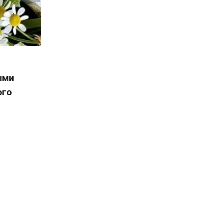
ыми
ого