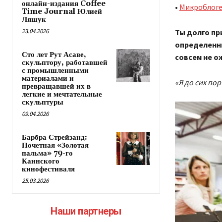
онлайн-издания Coffee
•
Микроблог
Time Journal Юлией
Ляшук
23.04.2026
Ты долго пр
определенны
Сто лет Рут Асаве,
совсем не о
скульптору, работавшей
с промышленными
материалами и
«Я до сих пор
превращавшей их в
легкие и мечтательные
скульптуры
09.04.2026
Барбра Стрейзанд:
Почетная «Золотая
пальма» 79-го
Каннского
кинофестиваля
25.03.2026
Наши партнеры