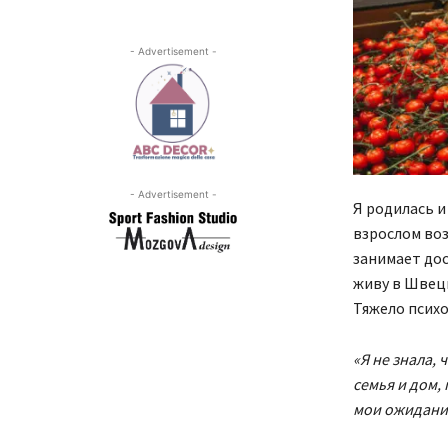
- Advertisement -
- Advertisement -
Я родилась и
взрослом воз
занимает дос
живу в Швеци
Тяжело психо
«Я не знала, 
семья и дом,
мои ожидани