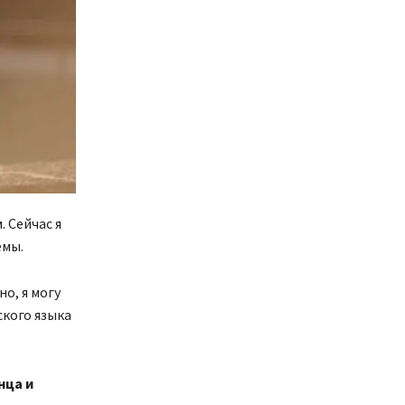
 Сейчас я
емы.
о, я могу
ского языка
нца и