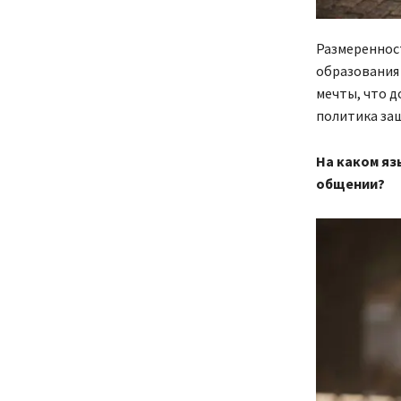
Размереннос
образования
мечты, что д
политика за
На каком яз
общении?