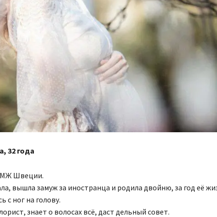
, 32 года
 ПМЖ Швеции.
ла, вышла замуж за иностранца и родила двойню, за год её жи
 с ног на голову.
лорист, знает о волосах всё, даст дельный совет.