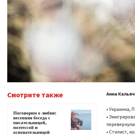
Смотрите также
Анна Кальяча
• Украинка,
Поговорим о любви:
• Эмигрирова
весенняя беседа с
писательницей,
перевернулась
поэтессой и
• Стилист, ко
основательницей