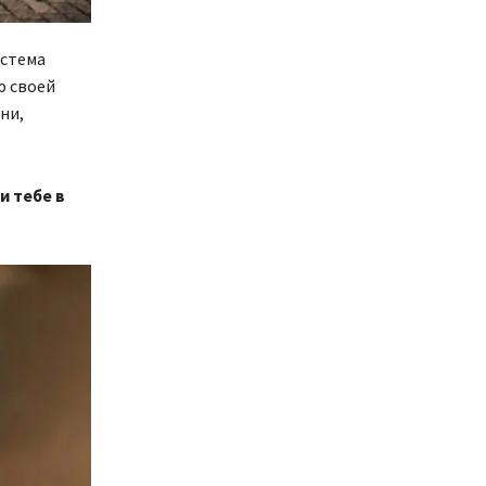
истема
ю своей
ни,
и тебе в