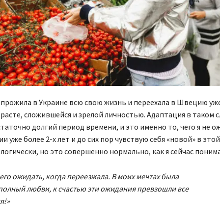
 прожила в Украине всю свою жизнь и переехала в Швецию уж
расте, сложившейся и зрелой личностью. Адаптация в таком с
таточно долгий период времени, и это именно то, чего я не о
и уже более 2-х лет и до сих пор чувствую себя «новой» в этой
логически, но это совершенно нормально, как я сейчас поним
чего ожидать, когда переезжала. В моих мечтах была
 полный любви, к счастью эти ожидания превзошли все
я!»