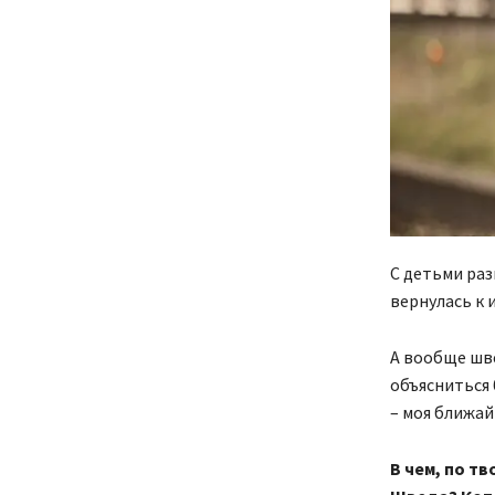
С детьми раз
вернулась к 
А вообще шве
объясниться 
– моя ближай
В чем, по т