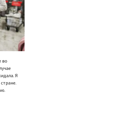
е во
лучае
жидала. Я
 стране.
аю.