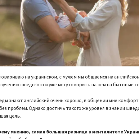
говариваю на украинском, с мужем мы общаемся на английском.
изучению шведского и уже могу говорить на нем на бытовые т
ды знают английский очень хорошо, в общении мне комфортн
без проблем. Однако достичь такого же уровня в знании швед
шая цель.
воему мнению, самая большая разница в менталитете Украи