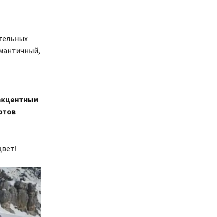
стельных
омантичный,
 акцентным
ртов
цвет!