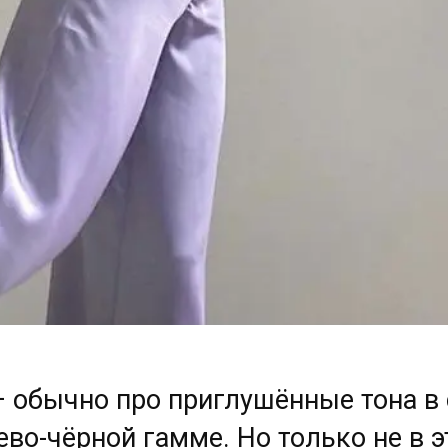
– обычно про приглушённые тона в 
ево-чёрной гамме. Но только не в 