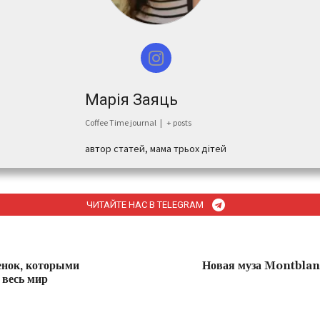
Марiя Заяць
Coffee Time journal
|
+ posts
автор статей, мама трьох дiтей
ЧИТАЙТЕ НАС В TELEGRAM
нок, которыми
Новая муза Montblan
 весь мир