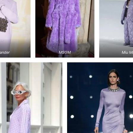
Sander
MSGM
Miu M