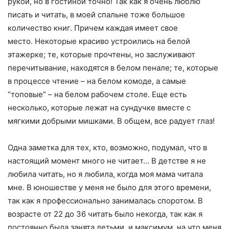
рукой, но в гостиной точно! Так как я очень люблю
писать и читать, в моей спальне тоже большое
количество книг. Причем каждая имеет свое
место. Некоторые красиво устроились на белой
этажерке; те, которые прочтены, но заслуживают
перечитывание, находятся в белом пенале; те, которые
в процессе чтение – на белом комоде, а самые
“топовые” – на белом рабочем столе. Еще есть
несколько, которые лежат на сундучке вместе с
мягкими добрыми мишками. В общем, все радует глаз!
Одна заметка для тех, кто, возможно, подумал, что в
настоящий момент много не читает… В детстве я не
любила читать, но я любила, когда моя мама читала
мне. В юношестве у меня не было для этого времени,
так как я профессионально занималась споротом. В
возрасте от 22 до 36 читать было некогда, так как я
постоянно была занята детьми, и максимум, на что меня