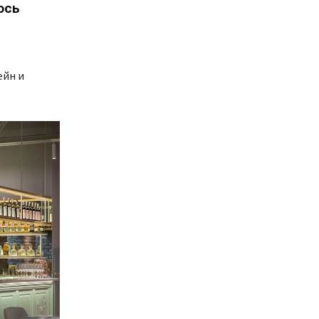
ось
ейн и