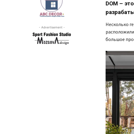
DOM – это
разрабат
Несколько ге
- Advertisement -
расположилис
большое прос