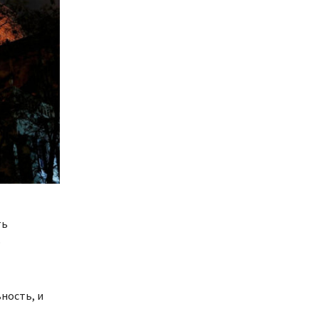
ть
о
ность, и