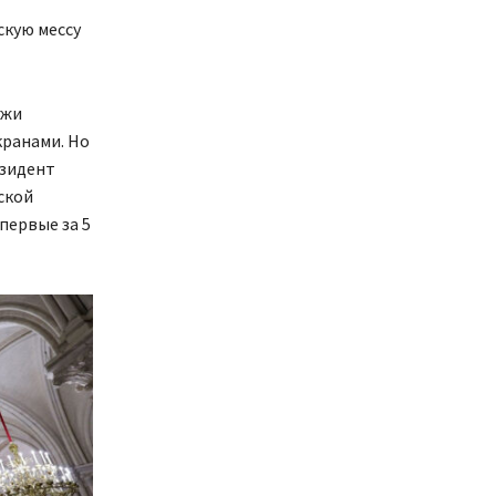
скую мессу
ужи
кранами. Но
езидент
ской
первые за 5