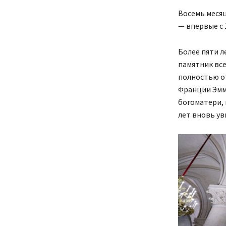
Восемь месяц
— впервые с 
Более пяти л
памятник все
полностью о
Франции Эмм
богоматери, 
лет вновь у