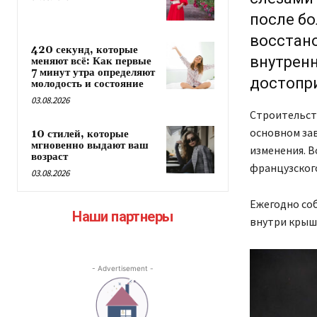
после бо
восстано
420 секунд, которые
внутрен
меняют всё: Как первые
7 минут утра определяют
достопри
молодость и состояние
03.08.2026
Строительств
основном зав
10 стилей, которые
мгновенно выдают ваш
изменения. В
возраст
французског
03.08.2026
Ежегодно соб
Наши партнеры
внутри крыш
- Advertisement -