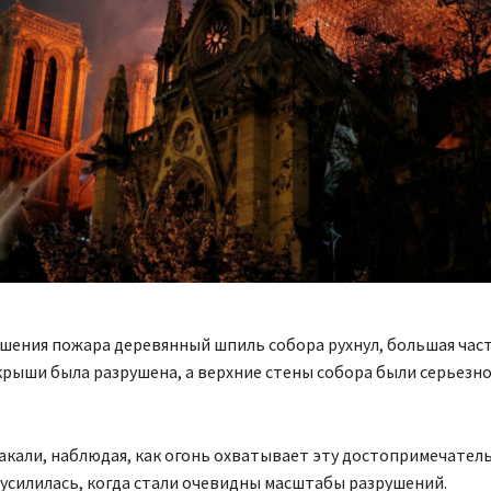
шения пожара деревянный шпиль собора рухнул, большая час
рыши была разрушена, а верхние стены собора были серьезн
кали, наблюдая, как огонь охватывает эту достопримечатель
усилилась, когда стали очевидны масштабы разрушений.