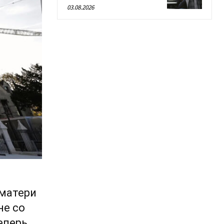
03.08.2026
оматери
не со
еперь,