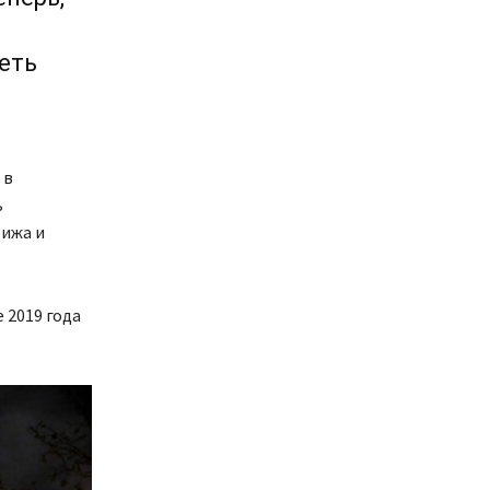
еть
 в
ь
рижа и
 2019 года