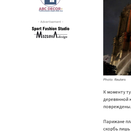
- Advertisement -
Photo: Reuters
К моменту ту
деревянной к
повреждены.
Парижане пла
скорбь лишь 