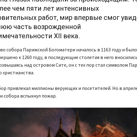
лее чем пяти лет интенсивных
вительных работ, мир впервые смог увид
нюю часть возрожденной
мечательности XII века.
о собора Парижской Богоматери началось в 1163 году и было
ершено к 1260 году, в последующие столетия в него вносилис
озвышаясь над островом Сите, он с тех пор стал символом Па
о христианства.
ор привлекал миллионы верующих и посетителей. Но в апреле
и собора вспыхнул пожар.