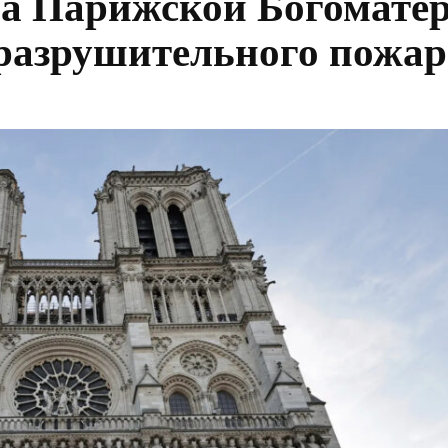
ра Парижской Богомате
е разрушительного пожар