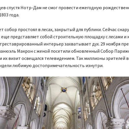
ев спустя Нотр-Дам не смог провести ежегодную рождествен
1803 года.
ет собор простоял в лесах, закрытый для публики. Сейчас снар
 еще представляет собой строительную площадку с лесами и 
треставрированный интерьер захватывает дух. 29 ноября пр
анюэль Макрон с женой посетили обновленный Собор Париж
и их визит освещался телевидением. Так миллионы зрителей в
видели любимую достопримечательность изнутри.