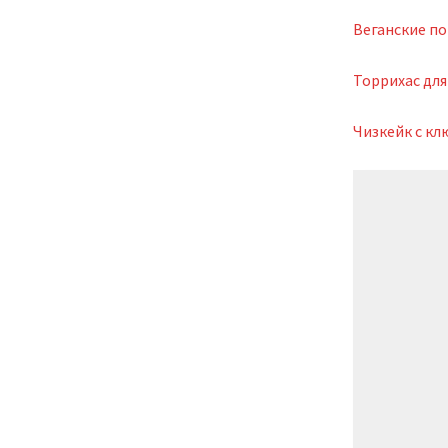
Веганские по
Торрихас для
Чизкейк с к