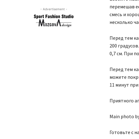
перемешав ее
- Advertisement -
смесь и хоро
несколько ча
Перед тем ка
200 градусов
0,7 см. При 
Перед тем ка
можете покры
11 минут при
Приятного а
Main photo b
Готовьте с н