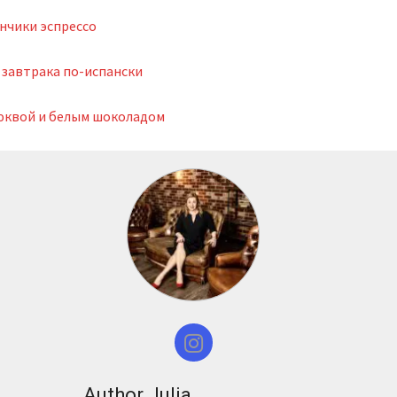
нчики эспрессо
 завтрака по-испански
люквой и белым шоколадом
Author Julia