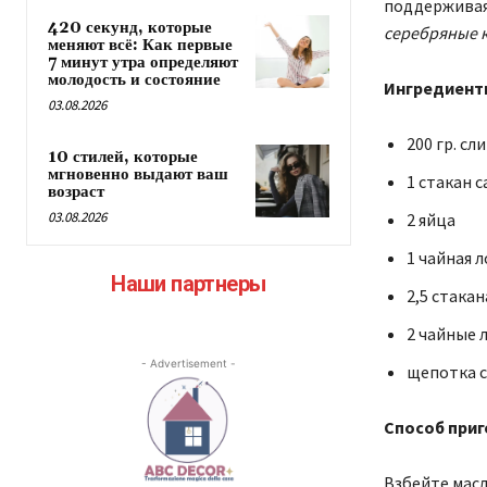
поддерживая 
420 секунд, которые
серебряные 
меняют всё: Как первые
7 минут утра определяют
молодость и состояние
Ингредиент
03.08.2026
200 гр. сл
10 стилей, которые
мгновенно выдают ваш
1 стакан с
возраст
03.08.2026
2 яйца
1 чайная 
Наши партнеры
2,5 стакан
2 чайные 
- Advertisement -
щепотка 
Способ приг
Взбейте масл