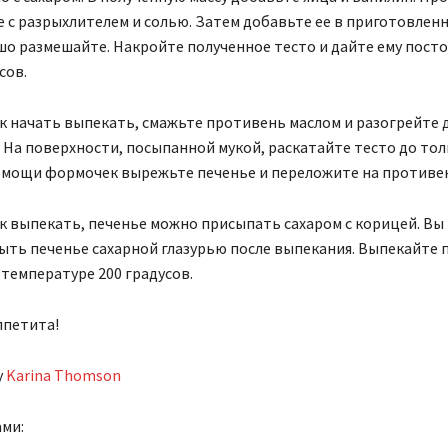
 с разрыхлителем и солью. Затем добавьте ее в приготовлен
шо размешайте. Накройте полученное тесто и дайте ему пост
сов.
к начать выпекать, смажьте противень маслом и разогрейте 
. На поверхности, посыпанной мукой, раскатайте тесто до тол
помощи формочек вырежьте печенье и переложите на противе
к выпекать, печенье можно присыпать сахаром с корицей. Вы
ть печенье сахарной глазурью после выпекания. Выпекайте п
 температуре 200 градусов.
ппетита!
y
Karina Thomson
ами: