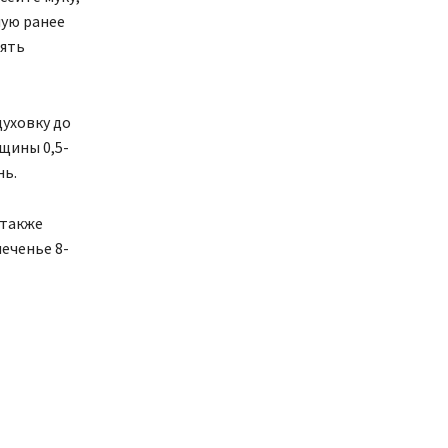
ную ранее
оять
духовку до
щины 0,5-
нь.
 также
еченье 8-