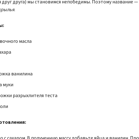
друг друга) мы становимся непобедимы. Поэтому название —
крылья
.
ы:
ивочного масла
ахара
ложка ванилина
а муки
ложки разрыхлителя теста
соли
отовления:
о с сахаром. В полученную массу добавьте яйца и ванилин. Про