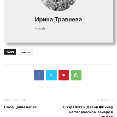
Ирина Травнева
+ posts
TAGS
femme
Previous article
Next article
Посещение небес
Брэд Питт и Дэвид Финчер
на творческом вечере в
LACMA