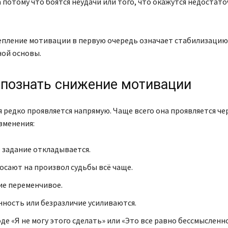
 потому что боятся неудачи или того, что окажутся недостат
епление мотивации в первую очередь означает стабилизацию
ой основы.
спознать снижение мотивации
редко проявляется напрямую. Чаще всего она проявляется че
зменения:
задание откладывается.
осают на произвол судьбы всё чаще.
е переменчивое.
ность или безразличие усиливаются.
де «Я не могу этого сделать» или «Это все равно бессмысленн