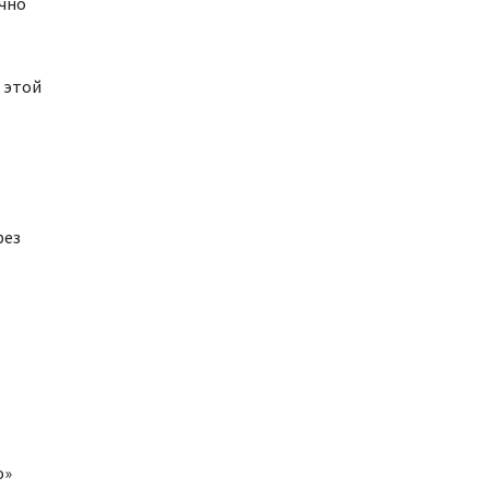
очно
 этой
рез
о»