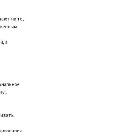
вают на то,
уженным.
и, а
иональное
ны,
ивать.
признания.