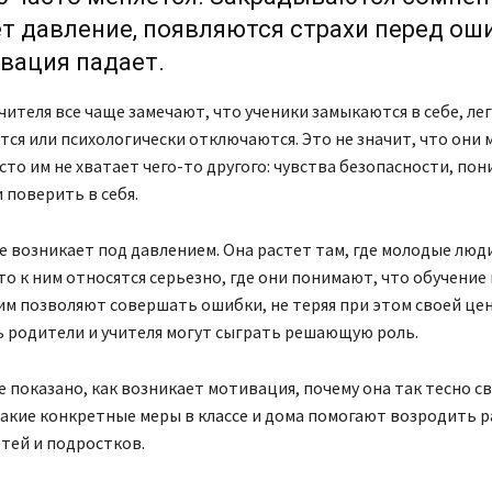
т давление, появляются страхи перед ош
вация падает.
чителя все чаще замечают, что ученики замыкаются в себе, ле
ся или психологически отключаются. Это не значит, что они 
сто им не хватает чего-то другого: чувства безопасности, пон
поверить в себя.
 возникает под давлением. Она растет там, где молодые люд
то к ним относятся серьезно, где они понимают, что обучение
 им позволяют совершать ошибки, не теряя при этом своей це
 родители и учителя могут сыграть решающую роль.
е показано, как возникает мотивация, почему она так тесно св
акие конкретные меры в классе и дома помогают возродить 
етей и подростков.