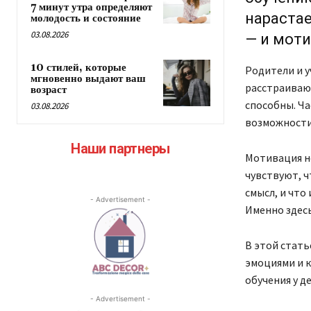
7 минут утра определяют
нарастае
молодость и состояние
03.08.2026
— и моти
10 стилей, которые
Родители и у
мгновенно выдают ваш
расстраивают
возраст
способны. Ча
03.08.2026
возможности 
Наши партнеры
Мотивация не
чувствуют, ч
смысл, и что
- Advertisement -
Именно здесь
В этой стать
эмоциями и к
обучения у д
- Advertisement -