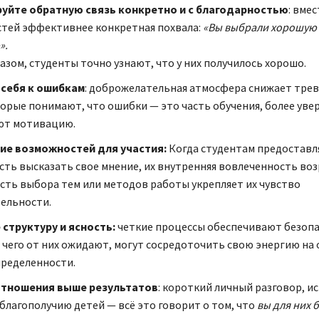
уйте обратную связь конкретно и с благодарностью
: вме
тей эффективнее конкретная похвала:
«Вы выбрали хорошую
».
азом, студенты точно узнают, что у них получилось хорошо.
 себя к ошибкам
: доброжелательная атмосфера снижает тре
орые понимают, что ошибки — это часть обучения, более увер
ют мотивацию.
ие возможностей для участия:
Когда студентам предоставл
ть высказать свое мнение, их внутренняя вовлеченность воз
ть выбора тем или методов работы укрепляет их чувство
ельности.
структуру и ясность:
четкие процессы обеспечивают безопас
, чего от них ожидают, могут сосредоточить свою энергию на 
пределенности.
отношения выше результатов
: короткий личный разговор, и
 благополучию детей — всё это говорит о том, что
вы для них 