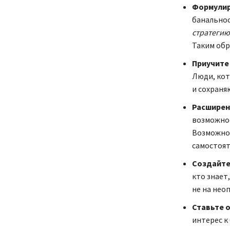
Формулир
банальнос
стратегию
Таким обр
Приучите
Люди, кот
и сохраня
Расширен
возможнос
Возможнос
самостоят
Создайте 
кто знает
не на нео
Ставьте 
интерес к