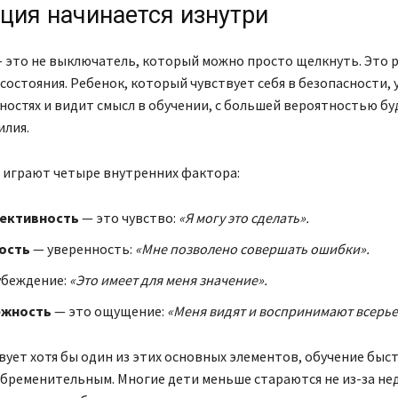
ция начинается изнутри
 это не выключатель, который можно просто щелкнуть. Это 
состояния. Ребенок, который чувствует себя в безопасности, 
ностях и видит смысл в обучении, с большей вероятностью бу
илия.
 играют четыре внутренних фактора:
ективность
— это чувство:
«Я могу это сделать».
ость
— уверенность:
«Мне позволено совершать ошибки».
убеждение:
«Это имеет для меня значение».
ежность
— это ощущение:
«Меня видят и воспринимают всерье
вует хотя бы один из этих основных элементов, обучение быс
обременительным. Многие дети меньше стараются не из-за не