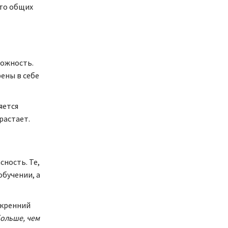
сто общих
вожность.
ены в себе
яется
растает.
ность. Те,
обучении, а
скренний
больше, чем