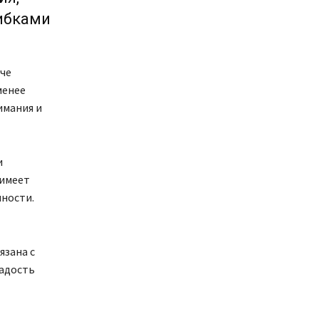
ибками
гче
менее
имания и
и
 имеет
нности.
язана с
радость