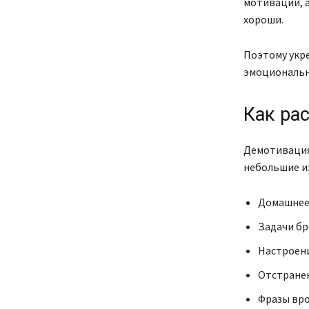
мотивации, а
хороши.
Поэтому укр
эмоциональн
Как ра
Демотивация 
небольшие и
Домашнее 
Задачи бр
Настроени
Отстранен
Фразы вро