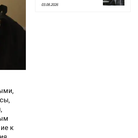
03.08.2026
ыми,
сы,
,
ным
ие к
ия,