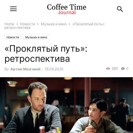
Home
Новости
Музыка и кино
«Проклятый путь»:
ретроспектива
Новости
Музыка и кино
«Проклятый путь»:
ретроспектива
580
0
By
Артем Мозговой
-
19.06.2025