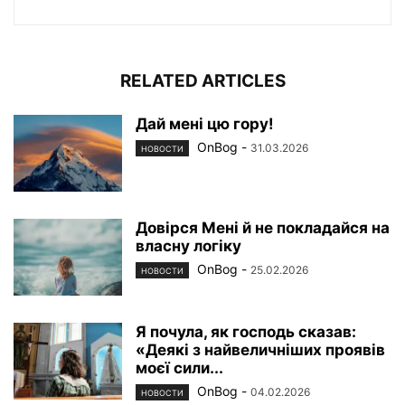
RELATED ARTICLES
Дай мені цю гору!
OnBog
-
31.03.2026
НОВОСТИ
Довірся Мені й не покладайся на
власну логіку
OnBog
-
25.02.2026
НОВОСТИ
Я почула, як господь сказав:
«Деякі з найвеличніших проявів
моєї сили...
OnBog
-
04.02.2026
НОВОСТИ