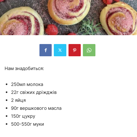
Нам знадобиться:
250мл молока
22г свіжих дріжджів
2 яйця
90г вершкового масла
150г цукру
500-550г муки