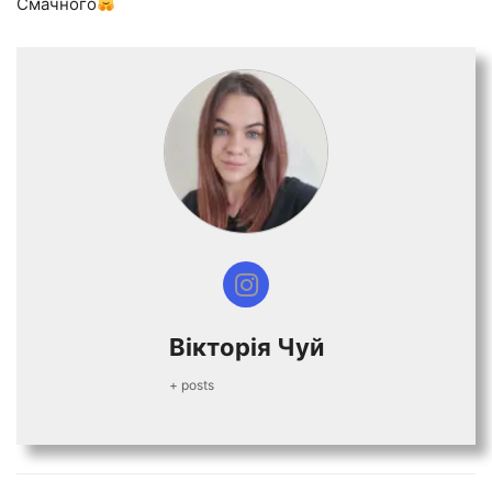
Смачного
Вiкторiя Чуй
+ posts