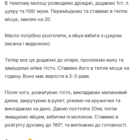
В темлому молоці розводимо дріжджі, додаємо 1ст. л
цукру та 100г муки. Перемішуємо та ставимо в тепле
місце, хвилин на 20.
Масло потрібно розтопити, а яйця взбити з цукром
(можна і виделкою).
Тепер все це додаємо до опари, просіюємо муку та
замішуємо м’яке тісто. Ставимо його в тепле місце на
годину. Воно має вирости в 2-3 рази.
Після чого, розкатуємо тісто, викладаємо малиновий
джем, закручуємо в рулет, ріжимо на кружечки та
викладаємо на деко. Даємо постояти 20хв, потім
змащуємо яйцем, взбитим із молоком. Ставимо в
розігріту духовку до 180°, та випікаємо до готовності.