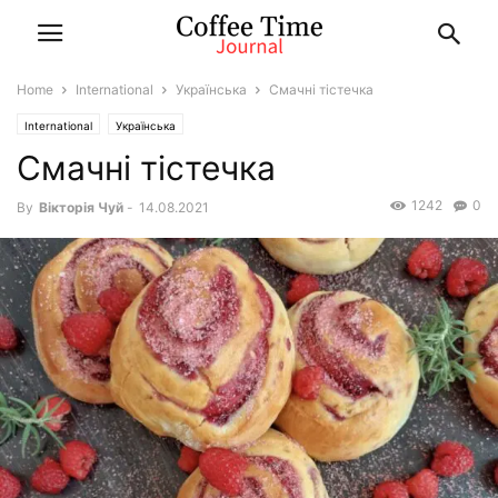
Home
International
Українська
Смачнi тiстечка
International
Українська
Смачнi тiстечка
1242
0
By
Вiкторiя Чуй
-
14.08.2021