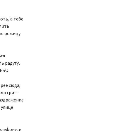
оть, а тебе
етить
лую рожицу
ься
ь радугу,
НЕБО.
орее сюда,
 смотри —
раздражение
а улице
елефону, и