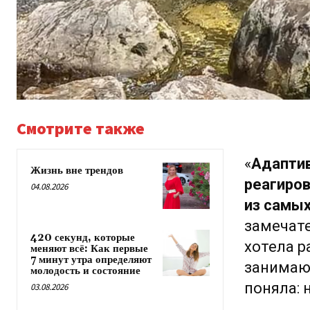
Смотрите также
«
Адаптив
Жизнь вне трендов
реагиров
04.08.2026
из самых
замечате
420 секунд, которые
хотела р
меняют всё: Как первые
7 минут утра определяют
занимаюс
молодость и состояние
поняла: 
03.08.2026