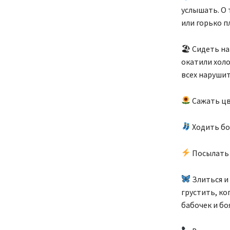
услышать. О 
или горько п
🏖 Сидеть на
окатили холо
всех нарушит
Сажать цв
Ходить бос
Посылать в
Злиться и 
грустить, ко
бабочек и бо