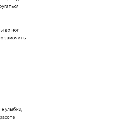
ругаться
вы до ног
но замочить
ые улыбки,
красоте