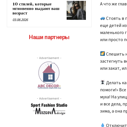
А что же гла
10 стилей, которые
мгновенно выдают ваш
возраст
Стоять в п
03.08.2026
еще детей из
маленького г
Наши партнеры
или просто п
Спешить н
- Advertisement -
застегнуть в
или закат, и
Делать как
помоги!» Все
муха! На ули
- Advertisement -
и все дела, п
зима, а она 
Отключить