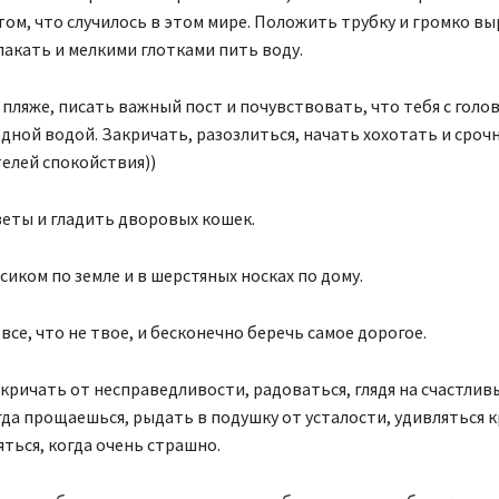
том, что случилось в этом мире. Положить трубку и громко вы
лакать и мелкими глотками пить воду.
 пляже, писать важный пост и почувствовать, что тебя с голо
дной водой. Закричать, разозлиться, начать хохотать и сроч
елей спокойствия))
еты и гладить дворовых кошек.
иком по земле и в шерстяных носках по дому.
се, что не твое, и бесконечно беречь самое дорогое.
кричать от несправедливости, радоваться, глядя на счастлив
гда прощаешься, рыдать в подушку от усталости, удивляться 
яться, когда очень страшно.