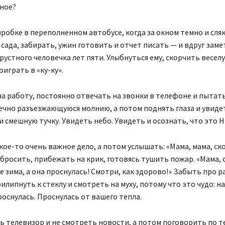
вное?
робке в переполненном автобусе, когда за окном темно и сляк
 сада, забирать, ужин готовить и отчет писать — и вдруг зам
рустного человечка лет пяти. Улыбнуться ему, скорчить весе
оиграть в «ку-ку».
а работу, постоянно отвечать на звонки в телефоне и пытат
ечно разъезжающуюся молнию, а потом поднять глаза и увидет
ли смешную тучку. Увидеть небо. Увидеть и осознать, что это 
ое-то очень важное дело, а потом услышать: «Мама, мама, ск
 бросить, прибежать на крик, готовясь тушить пожар. «Мама,
це зима, а она проснулась! Смотри, как здорово!» Забыть про 
рилипнуть к стеклу и смотреть на муху, потому что это чудо: н
проснулась. Проснулась от вашего тепла.
 телевизор и не смотреть новости, а потом поговорить по т