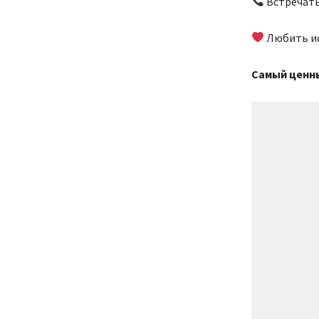
Встречать
Любить ис
Самый ценны