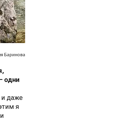
ия Баринова
я,
– одни
 и даже
этим я
 и