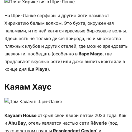
На Шри-Ланке серферы и другие йоги называют
Хирикетию белым волком. Это бухта, окруженная
пальмами, и по ней катятся красивые бирюзовые волны.
Здесь есть не только дикая природа, но и множество
пляжных клубов и других отелей, где можно арендовать
шезлонги, пообедать (особенно в
баре Mage
, где
предлагают вкусные роти) или даже выпить коктейли в
конце дня (
La Playa
).
Каяам Хаус
Kayaam House
открыл свои двери летом 2023 года. Как
и
Ahu Bay
, отель является частью сети
Rêverie
(под
руководством группы
Resplendent Ceylon
) и