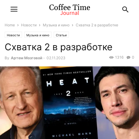
Home
Новости
Музыка и кино
Схватка 2 в разработке
Новости
Музыка и кино
Статьи
Схватка 2 в разработке
1316
0
By
Артем Мозговой
-
02.11.2023