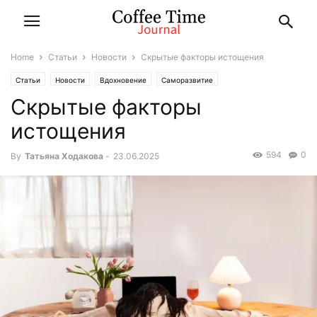
Home
Статьи
Новости
Скрытые факторы истощения
Статьи
Новости
Вдохновение
Саморазвитие
Скрытые факторы
истощения
594
0
By
Татьяна Ходакова
-
23.06.2025