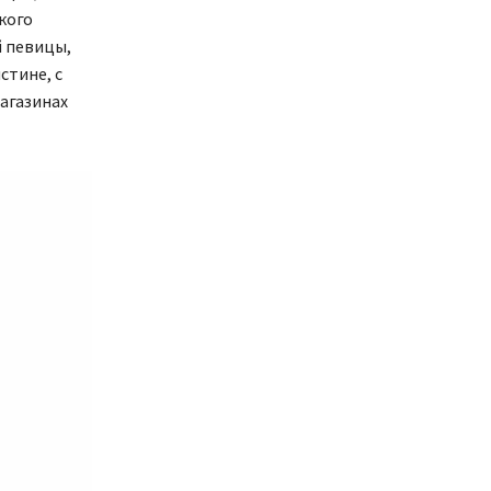
кого
й певицы,
стине, с
агазинах