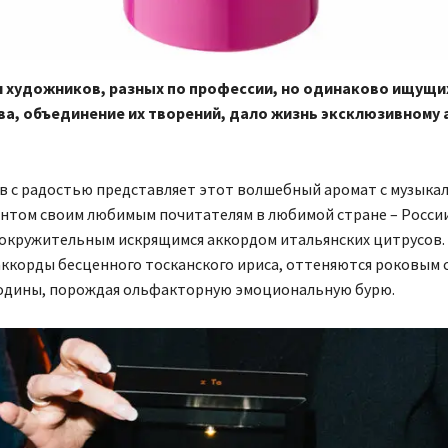
 художников, разных по профессии, но одинаково ищущи
а, объединение их творений, дало жизнь эксклюзивному 
в с радостью представляет этот волшебный аромат с музыка
нтом своим любимым почитателям в любимой стране – России
вокружительным искрящимся аккордом итальянских цитрусов.
ккорды бесценного тосканского ириса, оттеняются роковым 
одины, порождая ольфакторную эмоциональную бурю.