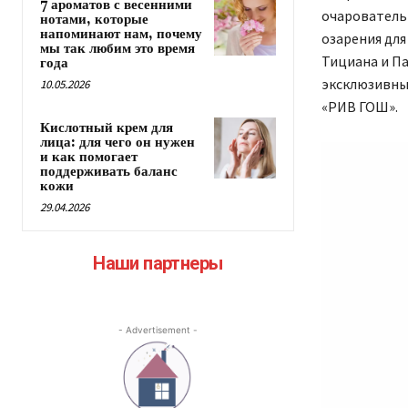
7 ароматов с весенними
очаровател
нотами, которые
напоминают нам, почему
озарения дл
мы так любим это время
Тициана и П
года
эксклюзивны
10.05.2026
«РИВ ГОШ».
Кислотный крем для
лица: для чего он нужен
и как помогает
поддерживать баланс
кожи
29.04.2026
Наши партнеры
- Advertisement -