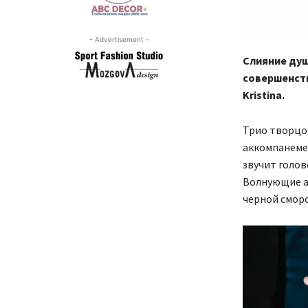
- Advertisement -
Слияние душ
совершенств
Kristina.
Трио творцо
аккомпанеме
звучит голо
Волнующие а
черной смор