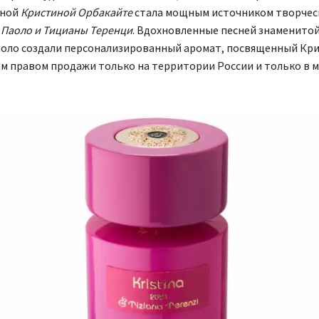
ьной
Кристиной Орбакайте
стала мощным источником творчес
я
Паоло и Тицианы Теренци
. Вдохновленные песней знаменито
аоло создали персонализированный аромат, посвященный Кри
м правом продажи только на территории России и только в м