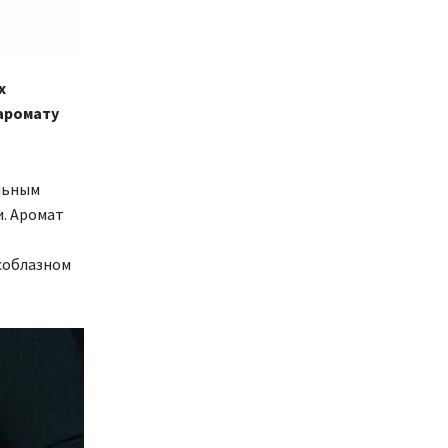
х
аромату
льным
. Аромат
соблазном