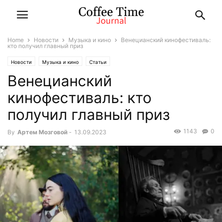
Home
Новости
Музыка и кино
Венецианский кинофестиваль:
кто получил главный приз
Новости
Музыка и кино
Статьи
Венецианский
кинофестиваль: кто
получил главный приз
1143
0
By
Артем Мозговой
-
13.09.2023