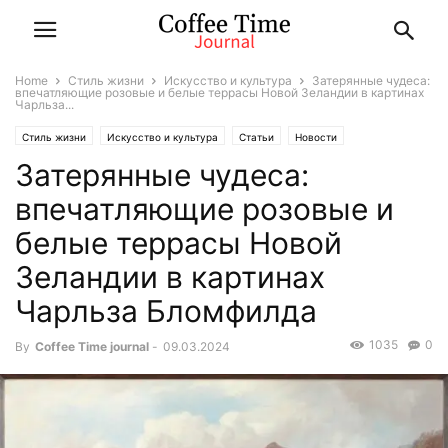
Home
Стиль жизни
Искусство и культура
Затерянные чудеса:
впечатляющие розовые и белые террасы Новой Зеландии в картинах
Чарльза...
Стиль жизни
Искусство и культура
Статьи
Новости
Затерянные чудеса:
Путешествия
впечатляющие розовые и
белые террасы Новой
Зеландии в картинах
Чарльза Бломфилда
1035
0
By
Coffee Time journal
-
09.03.2024