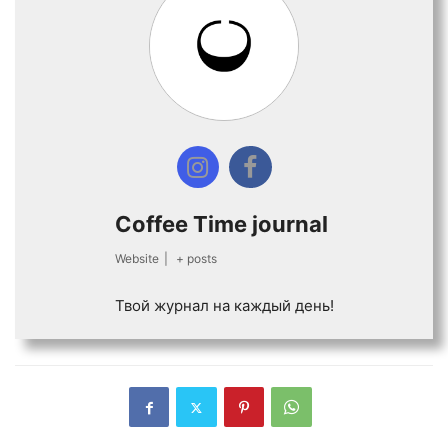
Coffee Time journal
Website
|
+ posts
Твой журнал на каждый день!