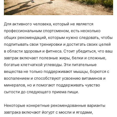
Для активного человека, который не является
профессиональным спортсменом, есть несколько
общих рекомендаций, которым нужно следовать, чтобы
подпитывать свои тренировки и достигать своих целей
в области здоровья и фитнеса. Стоит убедиться, что ваш
завтрак включает полезные жиры, белки и сложные,
богатые клетчаткой углеводы. Эти питательные
вещества не только поддерживают мышцы, борются с
воспалением и способствуют усвоению витаминов и
минералов, но и помогают поддерживать чувство
сытости до следующего приема пищи.
Некоторые конкретные рекомендованные варианты
завтрака включают йогурт с мюсли и ягодами,