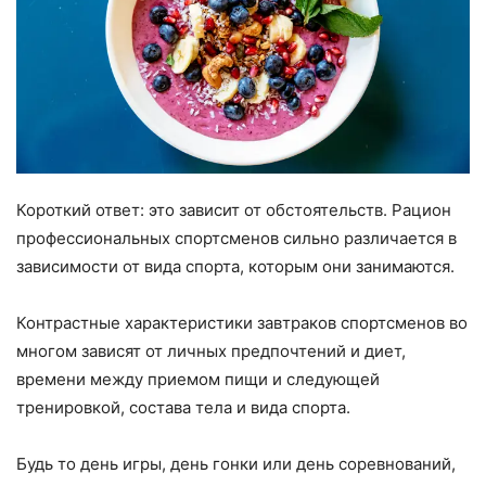
Короткий ответ: это зависит от обстоятельств. Рацион
профессиональных спортсменов сильно различается в
зависимости от вида спорта, которым они занимаются.
Контрастные характеристики завтраков спортсменов во
многом зависят от личных предпочтений и диет,
времени между приемом пищи и следующей
тренировкой, состава тела и вида спорта.
Будь то день игры, день гонки или день соревнований,