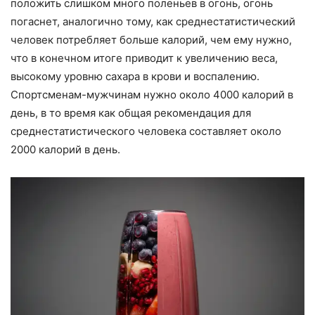
положить слишком много поленьев в огонь, огонь
погаснет, аналогично тому, как среднестатистический
человек потребляет больше калорий, чем ему нужно,
что в конечном итоге приводит к увеличению веса,
высокому уровню сахара в крови и воспалению.
Спортсменам-мужчинам нужно около 4000 калорий в
день, в то время как общая рекомендация для
среднестатистического человека составляет около
2000 калорий в день.