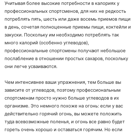
Учитывая более высокие потребности в калориях у
профессиональных спортсменов, для них не редкость
потреблять пять, шесть или даже восемь приемов пищи
в день, сочетая полноценные приемы пищи, коктейли и
закуски. Поскольку им необходимо потреблять так
много калорий (особенно углеводов),
профессиональные спортсмены получают небольшое
послабление в отношении простых сахаров, поскольку
они легче усваиваются.
Чем интенсивнее ваши упражнения, тем больше вы
зависите от углеводов, поэтому профессиональным
спортсменам просто нужно больше углеводов в их
организме. Это немного похоже на огонь: если у вас
действительно горячий огонь, вы можете положить
туда всевозможные поленья, и огонь все равно будет
гореть очень хорошо и оставаться горячим. Но если