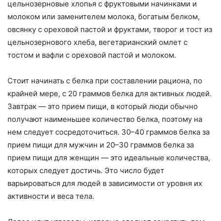
цельнозерновые хлопья с фруктовыми начинками и
молоком или заменителем молока, богатым белком,
овсянку с ореховой пастой и фруктами, творог и тост из
цельнозернового хлеба, вегетарианский омлет с
тостом и вафли с ореховой пастой и молоком.
Стоит начинать с белка при составлении рациона, по
крайней мере, с 20 граммов белка для активных людей.
Завтрак — это прием пищи, в который люди обычно
получают наименьшее количество белка, поэтому на
нем следует сосредоточиться. 30–40 граммов белка за
прием пищи для мужчин и 20–30 граммов белка за
прием пищи для женщин — это идеальные количества,
которых следует достичь. Это число будет
варьироваться для людей в зависимости от уровня их
активности и веса тела.