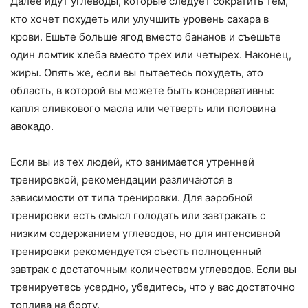
Далее идут углеводы, которые следует сократить тем,
кто хочет похудеть или улучшить уровень сахара в
крови. Ешьте больше ягод вместо бананов и съешьте
один ломтик хлеба вместо трех или четырех. Наконец,
жиры. Опять же, если вы пытаетесь похудеть, это
область, в которой вы можете быть консервативны:
капля оливкового масла или четверть или половина
авокадо.
Если вы из тех людей, кто занимается утренней
тренировкой, рекомендации различаются в
зависимости от типа тренировки. Для аэробной
тренировки есть смысл голодать или завтракать с
низким содержанием углеводов, но для интенсивной
тренировки рекомендуется съесть полноценный
завтрак с достаточным количеством углеводов. Если вы
тренируетесь усердно, убедитесь, что у вас достаточно
топлива на борту.