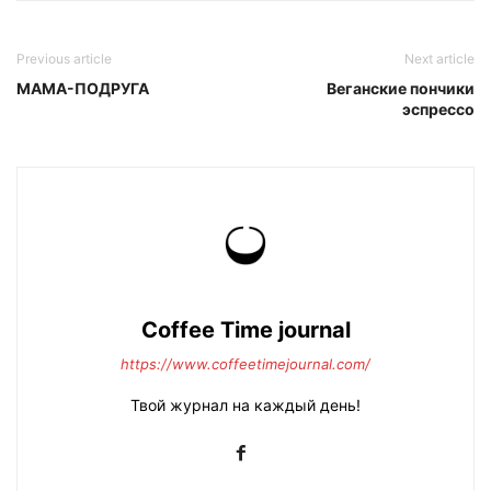
Previous article
Next article
МАМА-ПОДРУГА
Веганские пончики
эспрессо
Coffee Time journal
https://www.coffeetimejournal.com/
Твой журнал на каждый день!