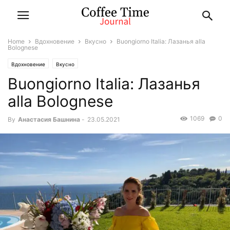
Home
Вдохновение
Вкусно
Buongiorno Italia: Лазанья alla
Bolognese
Вдохновение
Вкусно
Buongiorno Italia: Лазанья
alla Bolognese
1069
0
By
Анастасия Башнина
-
23.05.2021