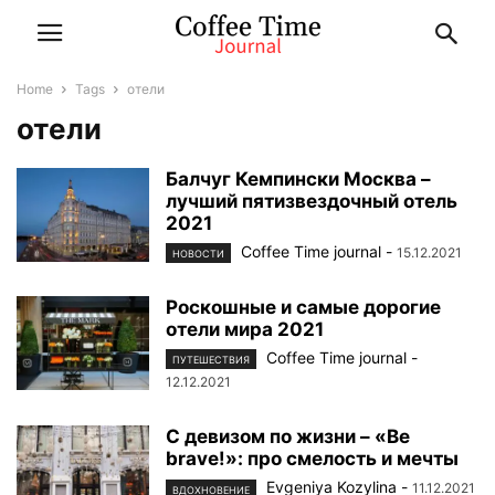
Home
Tags
отели
отели
Балчуг Кемпински Москва –
лучший пятизвездочный отель
2021
Coffee Time journal
-
15.12.2021
НОВОСТИ
Роскошные и самые дорогие
отели мира 2021
Coffee Time journal
-
ПУТЕШЕСТВИЯ
12.12.2021
С девизом по жизни – «Be
brave!»: про смелость и мечты
Evgeniya Kozylina
-
11.12.2021
ВДОХНОВЕНИЕ