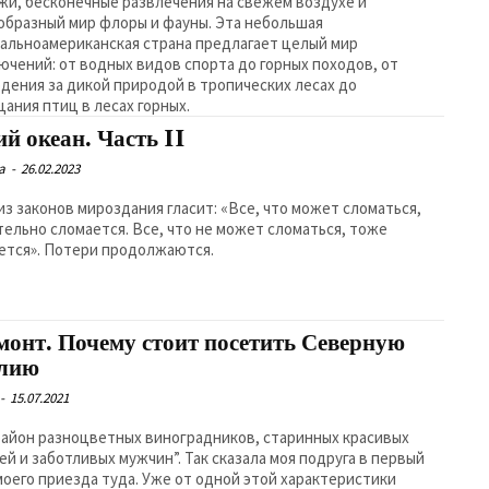
жи, бесконечные развлечения на свежем воздухе и
образный мир флоры и фауны. Эта небольшая
альноамериканская страна предлагает целый мир
ючений: от водных видов спорта до горных походов, от
дения за дикой природой в тропических лесах до
цания птиц в лесах горных.
й океан. Часть II
а
-
26.02.2023
из законов мироздания гласит: «Все, что может сломаться,
тельно сломается. Все, что не может сломаться, тоже
ется». Потери продолжаются.
монт. Почему стоит посетить Северную
лию
-
15.07.2021
айон разноцветных виноградников, старинных красивых
ей и заботливых мужчин”. Так сказала моя подруга в первый
моего приезда туда. Уже от одной этой характеристики