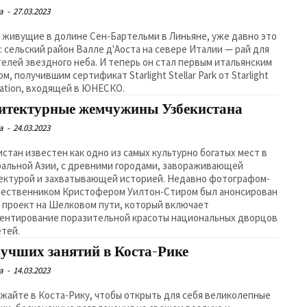
а
-
27.03.2023
 живущие в долине Сен-Бартельми в Линьяне, уже давно это
: сельский район Валле д'Аоста на севере Италии — рай для
елей звездного неба. И теперь он стал первым итальянским
м, получившим сертификат Starlight Stellar Park от Starlight
ation, входящей в ЮНЕСКО.
итектурные жемчужины Узбекистана
а
-
24.03.2023
истан известен как одно из самых культурно богатых мест в
альной Азии, с древними городами, завораживающей
ектурой и захватывающей историей. Недавно фотографом-
ественником Кристофером Уилтон-Стиром был анонсирован
 проект на Шелковом пути, который включает
ентирование поразительной красоты национальных дворцов
етей.
лучших занятий в Коста-Рике
а
-
14.03.2023
жайте в Коста-Рику, чтобы открыть для себя великолепные