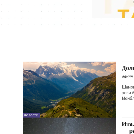
Дол
админ
Шамон
реки 
Монбл
НОВОСТИ
Ита
— р