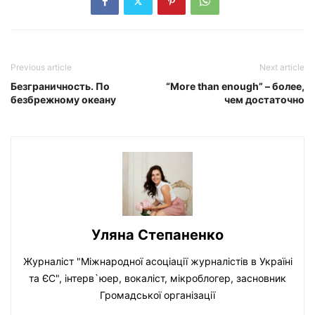
Previous article
Next article
Безграничность. По
“More than enough” – более,
безбрежному океану
чем достаточно
Уляна Степаненко
Журналіст "Міжнародної асоціації журналістів в Україні
та ЄС", інтерв`юер, вокаліст, мікроблогер, засновник
Громадської організації