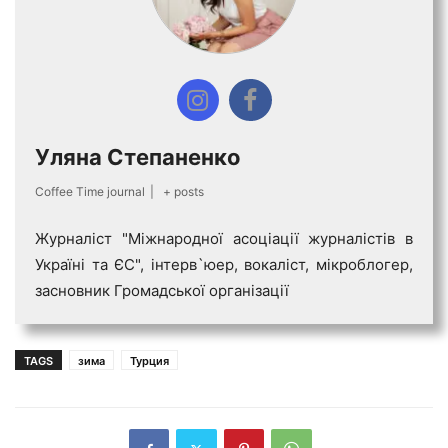
Уляна Степаненко
Coffee Time journal
|
+ posts
Журналіст "Міжнародної асоціації журналістів в
Україні та ЄС", інтерв`юер, вокаліст, мікроблогер,
засновник Громадської організації
TAGS
зима
Турция