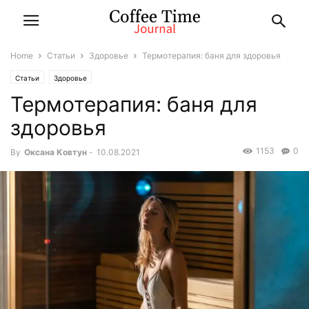
Home
Статьи
Здоровье
Термотерапия: баня для здоровья
Статьи
Здоровье
Термотерапия: баня для
здоровья
1153
0
By
Оксана Ковтун
-
10.08.2021