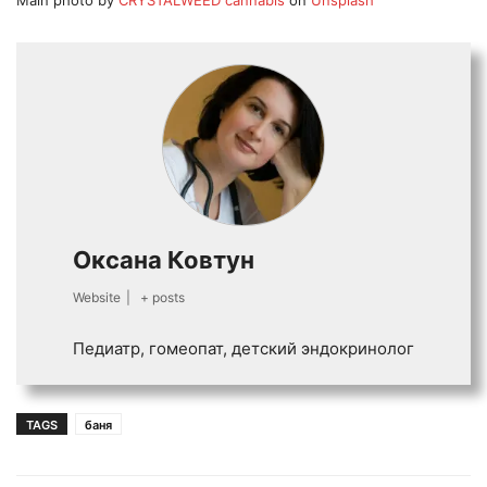
Main photo by
CRYSTALWEED cannabis
on
Unsplash
Оксана Ковтун
Website
|
+ posts
Педиатр, гомеопат, детский эндокринолог
TAGS
баня