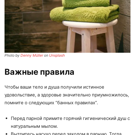
Photo by
Denny Müller
on
Unsplash
Важные правила
Чтобы ваши тело и душа получили истинное
удовольствие, а здоровье значительно приумножилось,
помните о следующих “банных правилах”.
Перед парной примите горячий гигиенический душ с
натуральным мылом.
Вытритесь насухо перед заходом в парную. Тогда