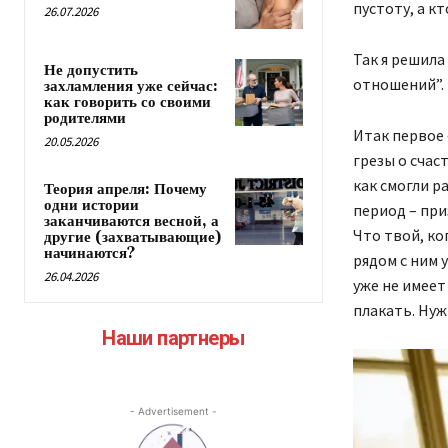
пустоту, а к
26.07.2026
Так я решила
Не допустить
отношений”.
захламления уже сейчас:
как говорить со своими
родителями
Итак первое
20.05.2026
грезы о счас
как смогли р
Теория апреля: Почему
одни истории
период – при
заканчиваются весной, а
Что твой, ко
другие (захватывающие)
начинаются?
рядом с ним 
26.04.2026
уже не имеет
плакать. Нуж
Наши партнеры
- Advertisement -