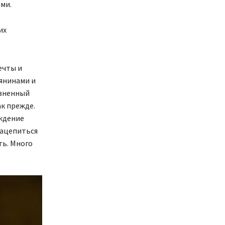
ми.
их
ечты и
ьянинами и
езненный
ак прежде.
ождение
зацепиться
ть. Много