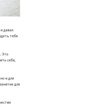
 и давал
идеть тебя
. Это
ять себя,
но и для
занятие для
честве