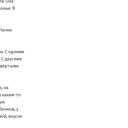
ла. Она
азные. Я
 Начни
ы. С одними
. С другими
етвёртыми
, на
и каким-то
шую
бёнком, у
мой, вкусно