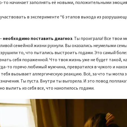
то-то начинает заполнять её новыми, положительными эмоция
 участвовать в эксперименте “6 этапов выхода из разрушающ
 –
необходимо поставить
диагноз
. Ты проиграла! Все твои м
тливой семейной жизни рухнули. Вы оказались неумелыми сем
азрушили то, что пытались выстроить годами. Это самый бол
знать себя пораженной. Что твоя жизнь уже не будет такой, к
гда-то горячо любимый мужчина, превратился в чужого и нах
у тебя вызывает аллергическую реакцию. Всё, за что ты могла 
 значения. Ты пуста. Внутри ты выгорела. И это повод поплака
но вылить из себя все, что накопилось годами.