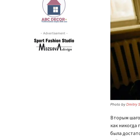
- Advertisement -
Photo by
Dmitry 
Вторым шаг
как никогда 
была достато