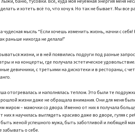
 лыжи, баню, тусовки. Всё, куда моя неуемная энергия меня нес
елать и хотеть всё то, что хочу я. Но так не бывает. Мы все р
 чудесная мысль “Если хочешь изменить жизнь, начни с себя!
как раньше никогда не делала!”
рываться жизни, и в ней появились подруги под разные запрос
еатры и на концерты, где получала эстетическое удовольствие
нные девичники, с третьими на дискотеки и в рестораны, с ч
анго.
уша отогревалась и наполнялась теплом. Это были те подружки
прошлой жизни даже не обращала внимания. Они для меня был
им миром – мамочки со двора. Именно от них я получала боль
т них я научилась выглядеть красиво даже во дворе, гуляя с ре
ь быть женой успешного мужа, быть заботливой и любящей ма
е забывать о себе.