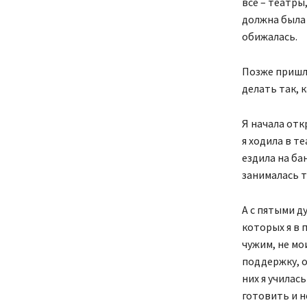
всё – театры,
должна была д
обижалась.
Позже пришла
делать так, 
Я начала отк
я ходила в т
ездила на ба
занималась т
А с пятыми д
которых я в 
чужим, не мо
поддержку, о
них я училас
готовить и н