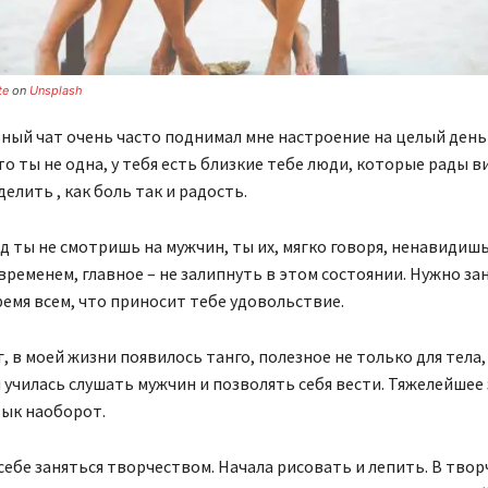
te
on
Unsplash
ый чат очень часто поднимал мне настроение на целый день
о ты не одна, у тебя есть близкие тебе люди, которые рады в
елить , как боль так и радость.
д ты не смотришь на мужчин, ты их, мягко говоря, ненавидишь
временем, главное – не залипнуть в этом состоянии. Нужно зан
емя всем, что приносит тебе удовольствие.
, в моей жизни появилось танго, полезное не только для тела, 
я училась слушать мужчин и позволять себя вести. Тяжелейшее 
вык наоборот.
себе заняться творчеством. Начала рисовать и лепить. В твор