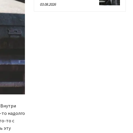
03.08.2026
. Внутри
-то надолго
то-то с
ь эту