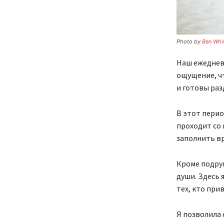
Photo by
Ben Whi
Наш ежедневн
ощущение, чт
и готовы разд
В этот перио
проходит со 
заполнить вр
Кроме подруг
души. Здесь 
тех, кто при
Я позволила 