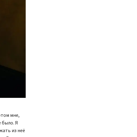
 этом мне,
 было. Я
жать из неё