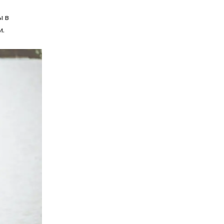
ы в
и.