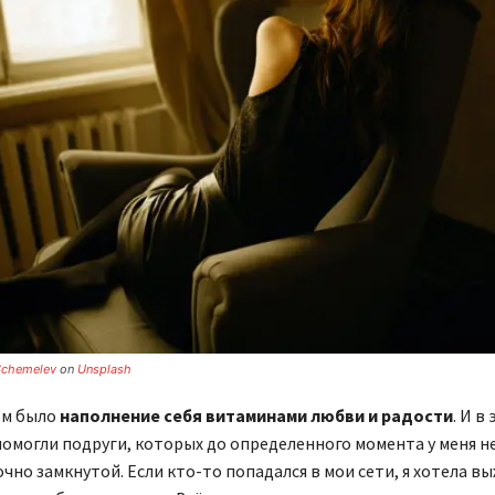
Schemelev
on
Unsplash
ом было
наполнение себя витаминами любви и радости
. И в
помогли подруги, которых до определенного момента у меня не
чно замкнутой. Если кто-то попадался в мои сети, я хотела вы