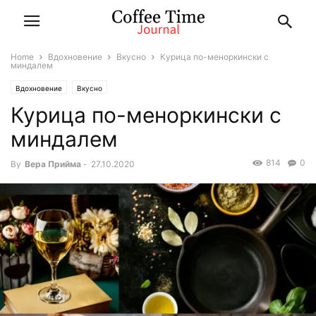
Home
Вдохновение
Вкусно
Курица по-меноркински с
миндалем
Вдохновение
Вкусно
Курица по-меноркински с
миндалем
814
0
By
Вера Прийма
-
27.10.2020