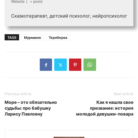
Website
|
+ posts
Сказкотерапевт, детский психолог, нейропсихолог
TAGS
Мурманск
Териберка
Previous article
Next article
Море – это обязательно
Как я нашла свое
судьбы: про бабушку
призвание: история
Ларису Павловну
молодой девушки-повара