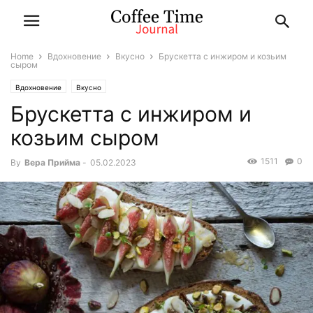
Home
Вдохновение
Вкусно
Брускетта с инжиром и козьим
сыром
Вдохновение
Вкусно
Брускетта с инжиром и
козьим сыром
1511
0
By
Вера Прийма
-
05.02.2023