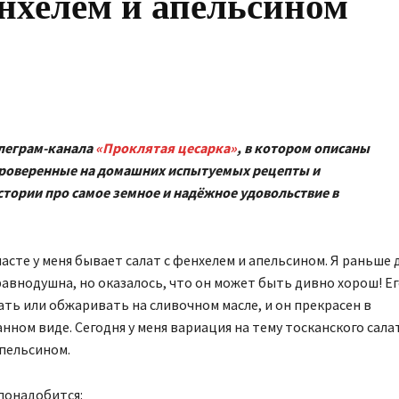
енхелем и апельсином
елеграм-канала
«Проклятая цесарка»
, в котором описаны
роверенные на домашних испытуемых рецепты и
тории про самое земное и надёжное удовольствие в
 пасте у меня бывает салат с фенхелем и апельсином. Я раньше 
равнодушна, но оказалось, что он может быть дивно хорош! Е
ать или обжаривать на сливочном масле, и он прекрасен в
ном виде. Сегодня у меня вариация на тему тосканского салат
пельсином.
понадобится: