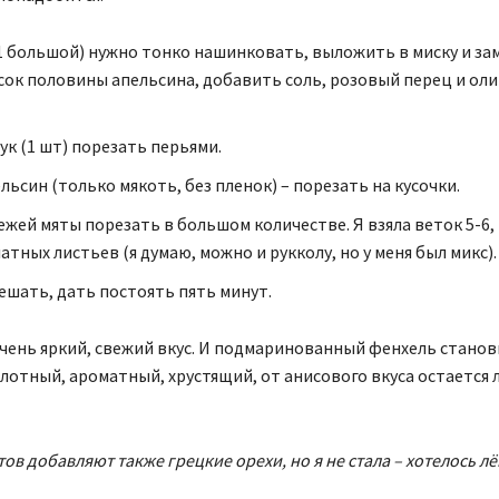
1 большой) нужно тонко нашинковать, выложить в миску и з
сок половины апельсина, добавить соль, розовый перец и ол
ук (1 шт) порезать перьями.
льсин (только мякоть, без пленок) – порезать на кусочки.
ежей мяты порезать в большом количестве. Я взяла веток 5-6,
атных листьев (я думаю, можно и рукколу, но у меня был микс).
ешать, дать постоять пять минут.
чень яркий, свежий вкус. И подмаринованный фенхель станов
плотный, ароматный, хрустящий, от анисового вкуса остается л
ов добавляют также грецкие орехи, но я не стала – хотелось лё