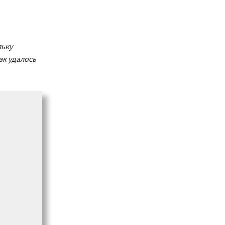
льку
ак удалось