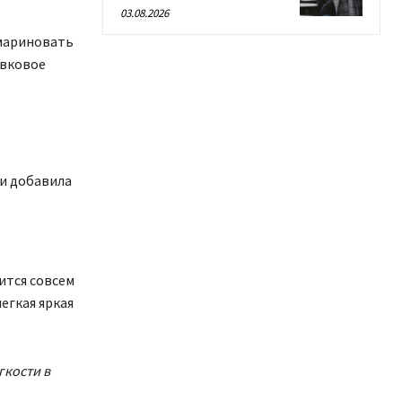
03.08.2026
амариновать
ивковое
 и добавила
ится совсем
егкая яркая
гкости в