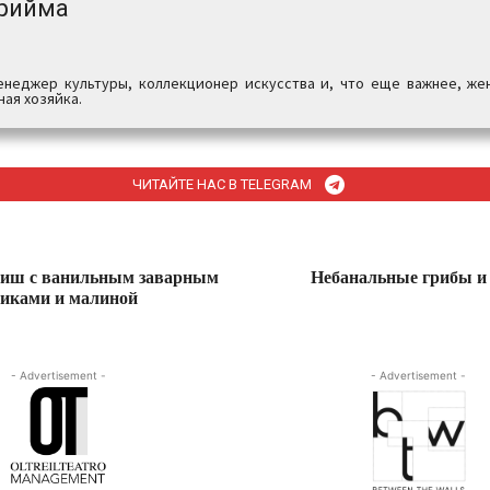
рийма
енеджер культуры, коллекционер искусства и, что еще важнее, жен
ая хозяйка.
ЧИТАЙТЕ НАС В TELEGRAM
ниш с ванильным заварным
Небанальные грибы и 
сиками и малиной
- Advertisement -
- Advertisement -