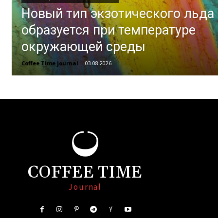
Новый тип экзотического льда
образуется при температуре
окружающей среды
Coffee Time journal
-
03.08.2026
COFFEE TIME
Journal