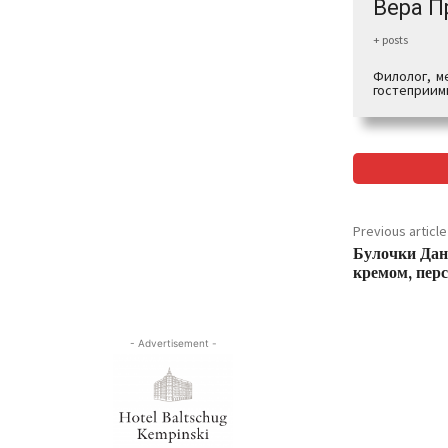
Вера П
+ posts
Филолог, м
гостеприимн
Previous article
Булочки Да
кремом, пер
- Advertisement -