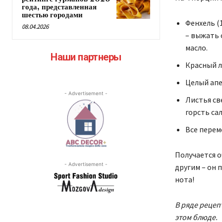
года, представленная
шестью городами
Фенхель (
08.04.2026
– выжать 
масло.
Наши партнеры
Красный л
Целый апе
- Advertisement -
Листья св
горсть сал
Все перем
Получается о
- Advertisement -
другим – он 
нота!
В ряде рецепт
этом блюде.