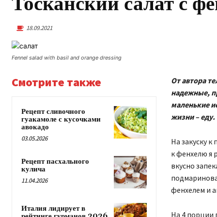
Тосканский салат с ф
18.09.2021
Fennel salad with basil and orange dressing
Смотрите также
От автора т
надежные, п
маленькие ис
Рецепт сливочного
жизни – еду.
гуакамоле с кусочками
авокадо
03.05.2026
На закуску к
к фенхелю я 
Рецепт пасхального
вкусно запек
кулича
подмаринован
11.04.2026
фенхелем и а
Италия лидирует в
На 4 порции 
рейтинге гурманов 2026