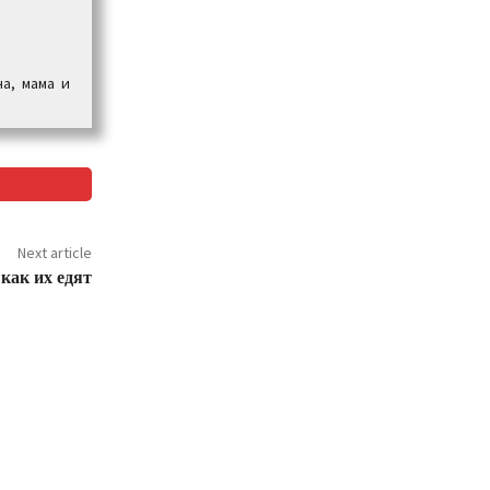
а, мама и
Next article
как их едят