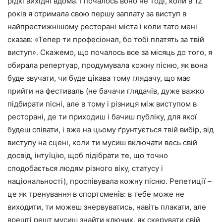
рідкі вихідні вдома. І почалось воно не тоді, коли в 12
років я отримала свою першу заплату за виступ в
найпрестижнішому ресторані міста і коли тато мені
сказав: «Тепер ти професіонал, бо тобі платять за твій
виступ». Скажемо, що почалось все за місяць до того, я
обирала репертуар, продумувала кожну пісню, як вона
буде звучати, чи буде цікава тому глядачу, що має
прийти на фестиваль (не бачачи глядачів, дуже важко
підбирати пісні, але в тому і різниця між виступом в
ресторані, де ти приходиш і бачиш публіку, для якої
будеш співати, і вже на цьому ґрунтується твій вибір, від
виступу на сцені, коли ти мусиш включати весь свій
досвід, інтуїцію, щоб підібрати те, що точно
сподобається людям різного віку, статусу і
національності), проспівувала кожну пісню. Репетиції –
це як тренування в спортсменів: в тебе може не
виходити, ти можеш знервуватись, навіть плакати, але
врешті решт мусиш знайти ключик, як скерувати свій