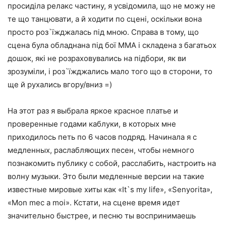
просиділа релакс частину, я усвідомила, що не можу не
те що танцювати, а й ходити по сцені, оскільки вона
просто роз`їжджалась під мною. Справа в тому, що
сцена була обладнана під бої MMA і складена з багатьох
дошок, які не розраховувались на підбори, як ви
зрозуміли, і роз`їжджались мало того що в сторони, то
ще й рухались вгору/вниз =)
На этот раз я выбрала яркое красное платье и
проверенные годами каблуки, в которых мне
приходилось петь по 6 часов подряд. Начинала я с
медленных, раслабляющих песен, чтобы немного
познакомить публику с собой, расслабить, настроить на
волну музыки. Это были медленные версии на такие
известные мировые хиты как «It`s my life», «Senyorita»,
«Mon mec a moi». Кстати, на сцене время идет
значительно быстрее, и песню ты воспринимаешь