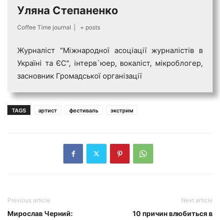
Уляна Степаненко
Coffee Time journal
|
+ posts
Журналіст "Міжнародної асоціації журналістів в
Україні та ЄС", інтерв`юер, вокаліст, мікроблогер,
засновник Громадської організації
TAGS
артист
фестиваль
экстрим
Previous article
Next article
Мирослав Черний:
10 причин влюбиться в