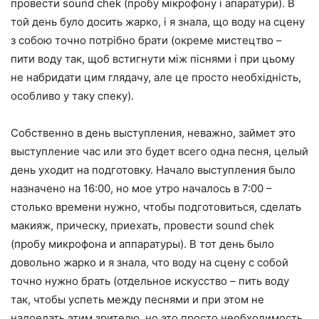
провести sound chek (пробу мікрофону і апаратури). В
той день було досить жарко, і я знала, що воду на сцену
з собою точно потрібно брати (окреме мистецтво –
пити воду так, щоб встигнути між піснями і при цьому
не набридати цим глядачу, але це просто необхідність,
особливо у таку спеку).
Собственно в день выступления, неважно, займет это
выступление час или это будет всего одна песня, целый
день уходит на подготовку. Начало выступления было
назначено на 16:00, но мое утро началось в 7:00 –
столько времени нужно, чтобы подготовиться, сделать
макияж, прическу, приехать, провести sound chek
(пробу микрофона и аппаратуры). В тот день было
довольно жарко и я знала, что воду на сцену с собой
точно нужно брать (отдельное искусство – пить воду
так, чтобы успеть между песнями и при этом не
надоедать этим зрителю, но это просто необходимость,