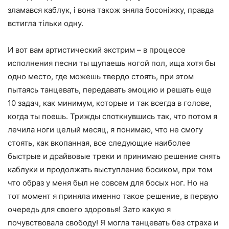
зламався каблук, і вона також зняла босоніжку, правда
встигла тільки одну.
И вот вам артистический экстрим – в процессе
исполнения песни ты щупаешь ногой пол, ища хотя бы
одно место, где можешь твердо стоять, при этом
пытаясь танцевать, передавать эмоцию и решать еще
10 задач, как минимум, которые и так всегда в голове,
когда ты поешь. Трижды споткнувшись так, что потом я
лечила ноги целый месяц, я понимаю, что не смогу
стоять, как вкопанная, все следующие наиболее
быстрые и драйвовые треки и принимаю решение снять
каблуки и продолжать выступление босиком, при том
что образ у меня был не совсем для босых ног. Но на
тот момент я приняла именно такое решение, в первую
очередь для своего здоровья! Зато какую я
почувствовала свободу! Я могла танцевать без страха и