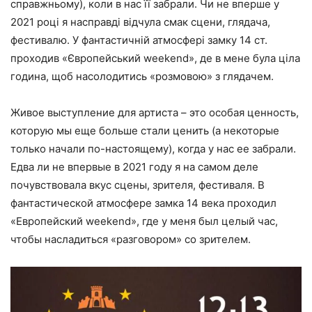
справжньому), коли в нас її забрали. Чи не вперше у
2021 році я насправді відчула смак сцени, глядача,
фестивалю. У фантастичній атмосфері замку 14 ст.
проходив «Європейський weekend», де в мене була ціла
година, щоб насолодитись «розмовою» з глядачем.
Живое выступление для артиста – это особая ценность,
которую мы еще больше стали ценить (а некоторые
только начали по-настоящему), когда у нас ее забрали.
Едва ли не впервые в 2021 году я на самом деле
почувствовала вкус сцены, зрителя, фестиваля. В
фантастической атмосфере замка 14 века проходил
«Европейский weekend», где у меня был целый час,
чтобы насладиться «разговором» со зрителем.