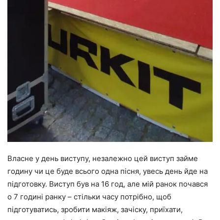
Власне у день виступу, незалежно цей виступ займе
годину чи це буде всього одна пісня, увесь день йде на
підготовку. Виступ був на 16 год, але мій ранок почався
о 7 годині ранку – стільки часу потрібно, щоб
підготуватись, зробити макіяж, зачіску, приїхати,