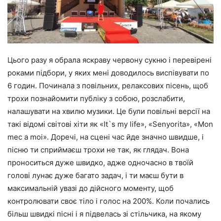
Цього разу я обрала яскраву червону сукню і перевірені
роками підбори, у яких мені доводилось виспівувати по
6 годин. Починала з повільних, релаксових пісень, щоб
трохи познайомити публіку з собою, розслабити,
налашувати на хвилю музики. Це були повільні версії на
такі відомі світові хіти як «It`s my life», «Senyorita», «Mon
mec a moi». Доречі, на сцені час йде значно швидше, і
пісню ти сприймаєш трохи не так, як глядач. Вона
проноситься дуже швидко, адже одночасно в твоїй
голові лунає дуже багато задач, і ти маєш бути в
максимальній увазі до дійсного моменту, щоб
контролювати своє тіло і голос на 200%. Коли почались
більш швидкі пісні і я підвелась зі стільчика, на якому