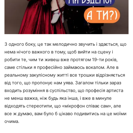
З одного боку, це так мелодично звучить і здається, що
нема нічого важкого в тому, щоб вийти на сцену і
робити те, чим ти живеш вже протягом 19-ти років,
саме стільки я професійно займаюсь вокалом. Але в
реальному закулісному житті все трошки відрізняється
від того, що пропонує нам уява. Загалом тільки зараз
входить розуміння в суспільство, що професія артиста
не менш важка, ніж будь яка інша, і вже в минуле
відходять стереотипи, що «мікрофон співає сам», але
все ж думаю, вам було б цікаво подивитись на це моїми
очима.