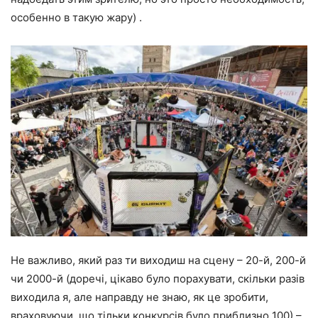
особенно в такую ​​жару) .
Не важливо, який раз ти виходиш на сцену – 20-й, 200-й
чи 2000-й (доречі, цікаво було порахувати, скільки разів
виходила я, але направду не знаю, як це зробити,
враховуючи, що тільки конкурсів було приблизно 100) –