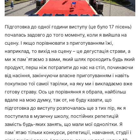
Підготовка до одної години виступу (це було 17 пісень)
почалась задовго до того моменту, коли я вийшла на
сцену. I якщо порівнювати з приготуванням їжі,
наприклад, то вихід на сцену – це дегустація страви, а
ми ж пам`ятаємо з вами, який шлях проходить будь який
продукт, перш ніж потрапити до нас на стіл, починаючи
від насіння, закінчуючи власне приготуванням і навіть
покупкою тої самої тарілки, на яку ми і викладаємо вже
готову страву. Ось це порівняння я обрала, найбільш
вдале на мою думку, так от, не буду казати, що
підготовка до виступу розпочалась ще з тих пір, як я
поступила в музичну школу, постійних репетицій
замість будь-яких занять, що мали мої однолітки. Я
пам`ятаю тільки конкурси, репетиції, навчання, студії і