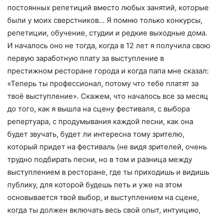
постоянных репетиций вместо любых занятий, которые
были у моих сверстников… Я помню только конкурсы,
репетиции, обучение, студии и редкие выходные дома.
И началось оно не тогда, когда в 12 лет я получила свою
первую заработную плату за выступление в
престижном ресторане города и когда папа мне сказал:
«Теперь ты профессионал, потому что тебе платят за
твоё выступление». Скажем, что началось все за месяц
до того, как я вышла на сцену фестиваля, с выбора
репертуара, с продумывания каждой песни, как она
будет звучать, будет ли интересна тому зрителю,
который придет на фестиваль (не видя зрителей, очень
трудно подбирать песни, но в том и разница между
выступлением в ресторане, где ты приходишь и видишь
публику, для которой будешь петь и уже на этом
основывается твой выбор, и выступлением на сцене,
когда ты должен включать весь свой опыт, интуицию,