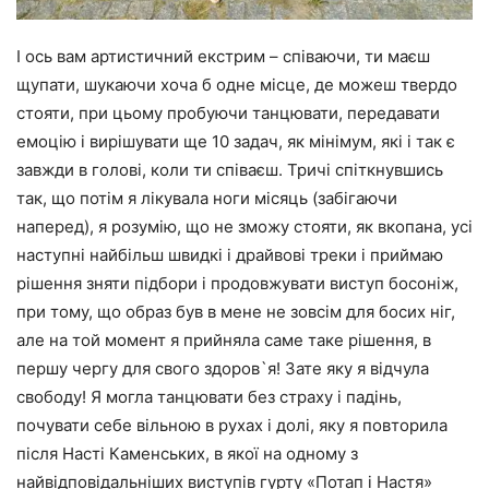
І ось вам артистичний екстрим – співаючи, ти маєш
щупати, шукаючи хоча б одне місце, де можеш твердо
стояти, при цьому пробуючи танцювати, передавати
емоцію і вирішувати ще 10 задач, як мінімум, які і так є
завжди в голові, коли ти співаєш. Тричі спіткнувшись
так, що потім я лікувала ноги місяць (забігаючи
наперед), я розумію, що не зможу стояти, як вкопана, усі
наступні найбільш швидкі і драйвові треки і приймаю
рішення зняти підбори і продовжувати виступ босоніж,
при тому, що образ був в мене не зовсім для босих ніг,
але на той момент я прийняла саме таке рішення, в
першу чергу для свого здоров`я! Зате яку я відчула
свободу! Я могла танцювати без страху і падінь,
почувати себе вільною в рухах і долі, яку я повторила
після Насті Каменських, в якої на одному з
найвідповідальніших виступів гурту «Потап і Настя»