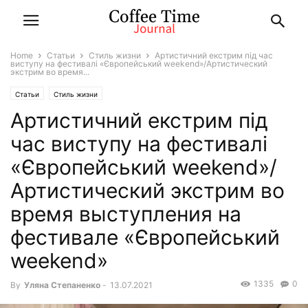
Home
Статьи
Стиль жизни
Артистичний екстрим пiд час
виступу на фестивалi «Європейський weekend»/Артистический
экстрим во время...
Статьи
Стиль жизни
Артистичний екстрим пiд
час виступу на фестивалi
«Європейський weekend»/
Артистический экстрим во
время выступления на
фестивале «Європейський
weekend»
1335
0
By
Уляна Степаненко
-
13.07.2021